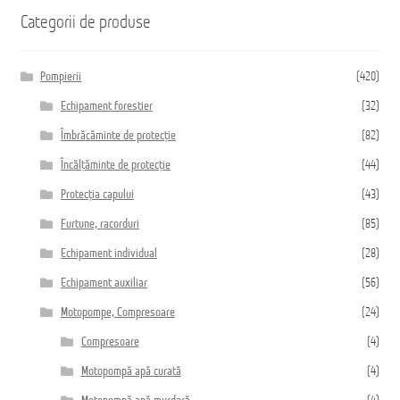
Categorii de produse
Pompierii
(420)
Echipament forestier
(32)
Îmbrăcăminte de protecție
(82)
Încălțăminte de protecție
(44)
Protecția capului
(43)
Furtune, racorduri
(85)
Echipament individual
(28)
Echipament auxiliar
(56)
Motopompe, Compresoare
(24)
Compresoare
(4)
Motopompă apă curată
(4)