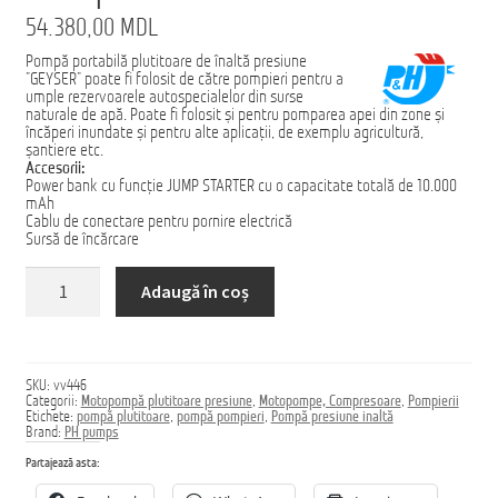
54.380,00
MDL
Домашняя страница
Pompă portabilă plutitoare de înaltă presiune
”GEYSER” poate fi folosit de către pompieri pentru a
umple rezervoarele autospecialelor din surse
naturale de apă. Poate fi folosit și pentru pomparea apei din zone și
încăperi inundate și pentru alte aplicații, de exemplu agricultură,
șantiere etc.
Accesorii:
Power bank cu funcție JUMP STARTER cu o capacitate totală de 10.000
mAh
Cablu de conectare pentru pornire electrică
Sursă de încărcare
Cantitate
Adaugă în coș
Pompă
GEYSER
SKU:
vv446
Categorii:
Motopompă plutitoare presiune
,
Motopompe, Compresoare
,
Pompierii
Etichete:
pompă plutitoare
,
pompă pompieri
,
Pompă presiune inaltă
Brand:
PH pumps
Partajează asta: