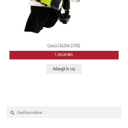
Casca CALISIA CV102
7.200,00
MDL
Adaugă în coș
Caută
Caută
după: