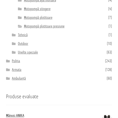
Motopompă apă murdară
(4)
Motopompă stingere
(4)
Motopompă plutitoare
(7)
Motopompă plutitoare presiune
(1)
Tehnică
(1)
Outdoor
(10)
Unelte speciale
(63)
Poliția
(243)
Armata
(128)
Ambulanță
(60)
Produse evaluate
Mănuși ANIKA