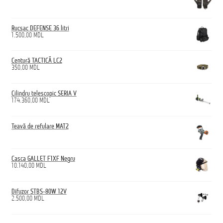
Rucsac DEFENSE 36 litri
1.500,00
MDL
Centură TACTICĂ LC2
350,00
MDL
Cilindru telescopic SERIA V
174.360,00
MDL
Țeavă de refulare MAT2
Casca GALLET F1XF Negru
10.140,00
MDL
Difuzor STBS-80W 12V
2.500,00
MDL