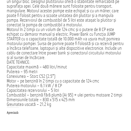
un singur bloc. Designul plutitorului oferă o stabilitate remarcabilă pe
suprafața apei. Cele două mânere sunt folosite pentru transport,
manipulare. Motorul acestei pompe este echipat și cu un mâner, care
poate fi folosit pentru a scoate unitatea din plutitor și a manipula
pompa. Rezervorul de combustibil de 5 litri este atașat la plutitor și
conectat la pompa de combustibil a motorului.
Motorul în 2 timpi cu un volum de 124 cmc și o putere de 8 CP este
echipat cu demaror manual și electric. Power Bank cu funcția JUMP
STARTER cu o capacitate totală de 10.000 mAh va ușura mult pornirea
motorului pompei. Sursa de pornire poate fi folosită și ca rezervă pentru
a încărca telefoane, laptopuri și alte dispozitive electronice. Include un
cablu de conectare între power bank și conectorul circuitului motorului
și al sursei de încărcare.
DATE TEHNICE:
Capacitate maximă – 480 litri/minut
Puterea – 95 metri
Conexiunea – Storz C52 (2,5″)
Motor – pe benzină în 2 timpi cu o capacitate de 124 cmc
Puterea motorului – 6,1 kW / 8 CP
Capacitatea rezervorului – 5 litri
Combustibil – benzină fără plumb (Ai 95) + ulei pentru motoare 2 timpi
Dimensiunile totale – 830 x 515 x 425 mm
Greunatea uscată – 21,2 kg
Apreciază: