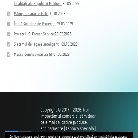
localități ale Republicii Moldova
30.05.2026
Mănuși – Caracteristici
31.10.2025
Îmbrăcămintea de Protecție
25.03.2025
Proiect U.S. Forest Service
28.02.2025
Sistemul de legare „inteligent”.
09.10.2023
Masca dumneavoastra G1
01.06.2023
Copyright © 2017 - 2026. Noi
importăm și comercializăm doar
cele mai calitative produse:
echipamente | tehnică specială |
ro
ru
îmbrăcăminte și încălțăminte |
Confidențialitate și cookie-uri: acest site folosește cookie-uri. Dacă continui să folosești acest