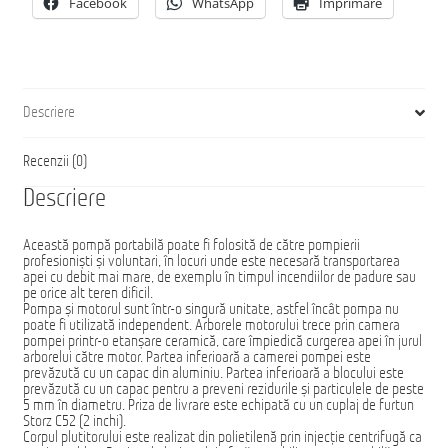
Facebook
WhatsApp
Imprimare
Descriere
Recenzii (0)
Descriere
Această pompă portabilă poate fi folosită de către pompierii
profesioniști și voluntari, în locuri unde este necesară transportarea
apei cu debit mai mare, de exemplu în timpul incendiilor de padure sau
pe orice alt teren dificil.
Pompa și motorul sunt într-o singură unitate, astfel încât pompa nu
poate fi utilizată independent. Arborele motorului trece prin camera
pompei printr-o etanșare ceramică, care împiedică curgerea apei în jurul
arborelui către motor. Partea inferioară a camerei pompei este
prevăzută cu un capac din aluminiu. Partea inferioară a blocului este
prevăzută cu un capac pentru a preveni rezidurile și particulele de peste
5 mm în diametru. Priza de livrare este echipată cu un cuplaj de furtun
Storz C52 (2 inchi).
Corpul plutitorului este realizat din polietilenă prin injecție centrifugă ca