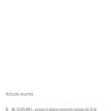
добровольных
pompierilor
пожарных
voluntari
из
din
35
35
населённых
de
пунктов
localități
Республики
ale
Молдова
Republicii
Moldova
Coloană
hidrand
DN80
B/BB
Articole recente
SRL TECHPLANET – partener în dotarea pompierilor voluntari din 35 de