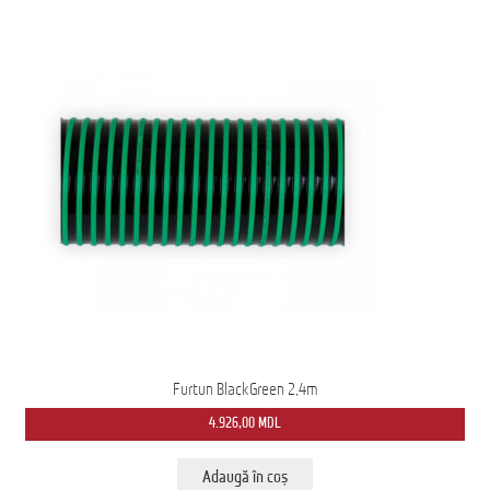
Ford Transit M2: Autobuz Școlar
Înscrie-te la Newsletter pentru Oferte Exclusive
Iveco Eurocargo 4×4
Magazin
MS AMBULANCE MODEL MX
Tehnica Medicală
Tehnica Militară
Tehnica Poliție
Furtun BlackGreen 2,4m
4.926,00
MDL
Tehnica Pompieri
Termeni
Adaugă în coș