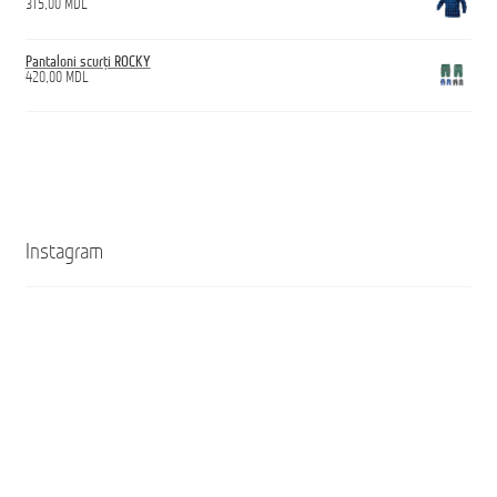
315,00
MDL
Pantaloni scurți ROCKY
420,00
MDL
Instagram
Кроссовки
Ghete
ANTICUT
ANTICUT
O7S
O7S