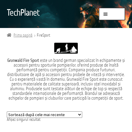
Sari
Sari
TechPlanet
Meniu
la
la
navigare
conținut
Prima pagină
Prima pagină
FireSport
Blog
Brand
Grunwald Fire Sport
este un brand german specializat în echipamente și
accesorii pentru sporturile pompierilor, oferind produse de înaltă
Contact
performanță pentru competiții. Compania produce furtunuri,
distribuitoare de apă și accesorii pentru probele de viteză și intervenție.
Contul meu
Cu o experiență vastă în domeniu, Grunwald Fire Sport este cunoscut
pentru materialele de calitate superioară, inclusiv oțel inoxidabil și
aluminiu. Produsele sunt testate alături de echipe de top și respectă
Coș
standardele internaționale de performanță. Brandul se adresează
echipelor de pompieri și cluburilor care participă la competiții de sport.
Despre noi
Comandă
Afișez singurul rezultat
Finalizare