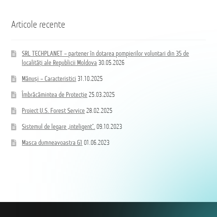
Articole recente
SRL TECHPLANET – partener în dotarea pompierilor voluntari din 35 de
localități ale Republicii Moldova
30.05.2026
Mănuși – Caracteristici
31.10.2025
Îmbrăcămintea de Protecție
25.03.2025
Proiect U.S. Forest Service
28.02.2025
Sistemul de legare „inteligent”.
09.10.2023
Masca dumneavoastra G1
01.06.2023