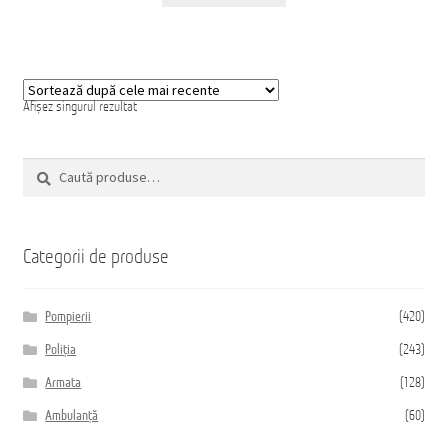
Домашняя страница
Afișez singurul rezultat
Caută
Caută
după:
Categorii de produse
Pompierii
(420)
Poliția
(243)
Armata
(128)
Ambulanță
(60)