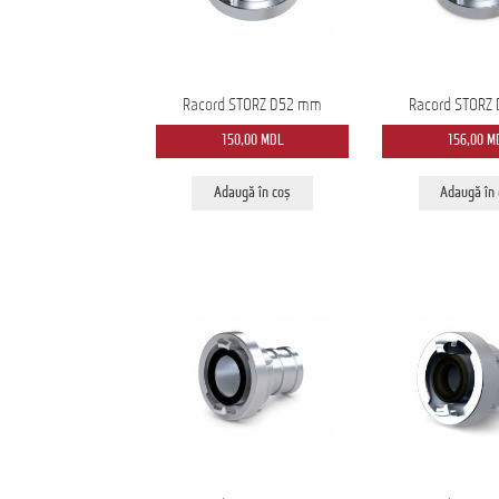
Racord STORZ D52 mm
Racord STORZ
150,00
MDL
156,00
M
Adaugă în coș
Adaugă în