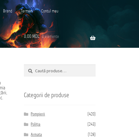
Brand
Termeni
Contul meu
0,00
MDL
0 elemente
Caută
Caută
ară
după:
o
ania
ării,
Categorii de produse
c.
Pompierii
(420)
Poliția
(243)
Armata
(128)