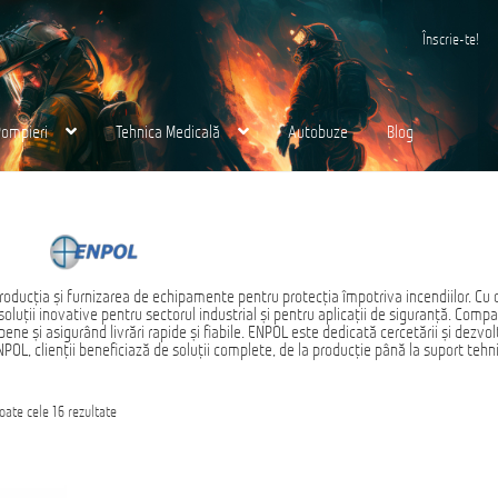
Înscrie-te!
Pompieri
Tehnica Medicală
Autobuze
Blog
 noi
Finalizare
Ford Transit M2: Autobuz Școlar
Eurocargo 4×4
Magazin
MS AMBULANCE MODEL MX
Tehnica Medicală
Tehnica Milit
раница
oducția și furnizarea de echipamente pentru protecția împotriva incendiilor. Cu 
oluții inovative pentru sectorul industrial și pentru aplicații de siguranță. Comp
e și asigurând livrări rapide și fiabile. ENPOL este dedicată cercetării și dezvolt
OL, clienții beneficiază de soluții complete, de la producție până la suport tehni
Sortat
toate cele 16 rezultate
după
cele
mai
recente