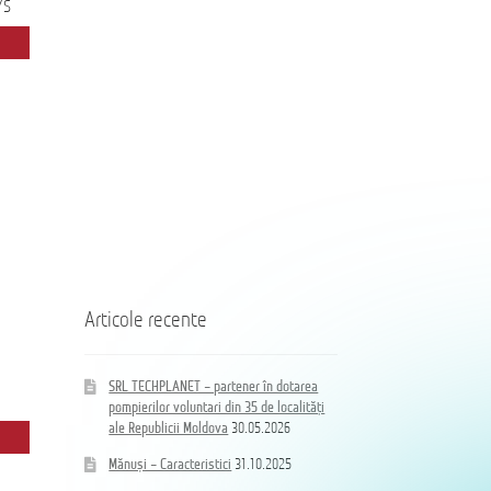
SRL
SRL
/S
TECHPLANET
TECHPLANET
—
–
партнер
partener
в
în
оснащении
dotarea
добровольных
pompierilor
пожарных
voluntari
из
din
Coloană
35
35
hidrand
населённых
de
DN80
пунктов
localități
B/BB
Республики
ale
Молдова
Republicii
Moldova
Articole recente
SRL TECHPLANET – partener în dotarea
pompierilor voluntari din 35 de localități
ale Republicii Moldova
30.05.2026
Mănuși – Caracteristici
31.10.2025