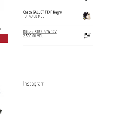
Casca GALLET F1XF Negru
10.140,00
MDL
m
Difuzor STBS-80W 12V
2.500,00
MDL
Instagram
Кроссовки
Ghete
ANTICUT
ANTICUT
O7S
O7S