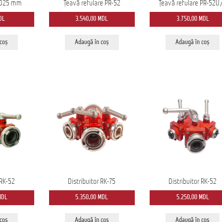
 D25 mm
Țeavă refulare PR-52
Țeavă refulare PR-52U
DL
3.540,00
MDL
3.750,00
MDL
 coș
Adaugă în coș
Adaugă în coș
 RK-52
Distribuitor RK-75
Distribuitor RK-52
MDL
5.350,00
MDL
5.250,00
MDL
 coș
Adaugă în coș
Adaugă în coș