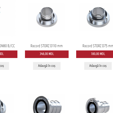
 DN80 B/CC
Racord STORZ D110 mm
Racord STORZ D75 m
MDL
348,00
MDL
180,00
MDL
 coș
Adaugă în coș
Adaugă în coș