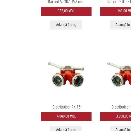
Racord STORZ D52 mm
Racord STORZ
162,00
MDL
144,00
M
Adaugă în coș
Adaugă în
Distribuitor RK-75
Distribuitor
4.040,00
MDL
3.890,00
Adaugă în coș
Adaugă în