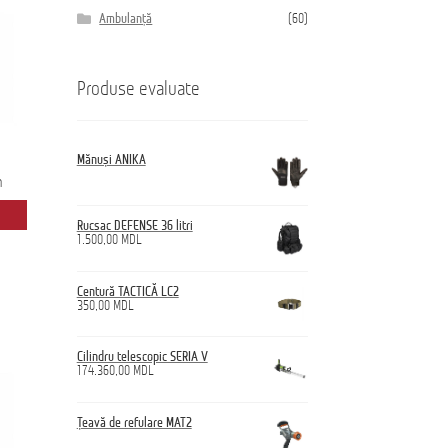
Ambulanță
(60)
Produse evaluate
Mănuși ANIKA
m
Rucsac DEFENSE 36 litri
1.500,00
MDL
Centură TACTICĂ LC2
350,00
MDL
Cilindru telescopic SERIA V
174.360,00
MDL
Țeavă de refulare MAT2