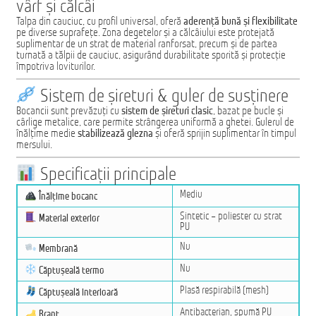
vârf și călcâi
Talpa din cauciuc, cu profil universal, oferă
aderență bună și flexibilitate
pe diverse suprafețe. Zona degetelor și a călcâiului este protejată
suplimentar de un strat de material ranforsat, precum și de partea
turnată a tălpii de cauciuc, asigurând durabilitate sporită și protecție
împotriva loviturilor.
Sistem de șireturi & guler de susținere
Bocancii sunt prevăzuți cu
sistem de șireturi clasic
, bazat pe bucle și
cârlige metalice, care permite strângerea uniformă a ghetei. Gulerul de
înălțime medie
stabilizează glezna
și oferă sprijin suplimentar în timpul
mersului.
Specificații principale
Mediu
Înălțime bocanc
Sintetic – poliester cu strat
Material exterior
PU
Nu
Membrană
Nu
Căptușeală termo
Plasă respirabilă (mesh)
Căptușeală interioară
Antibacterian, spumă PU
Branț