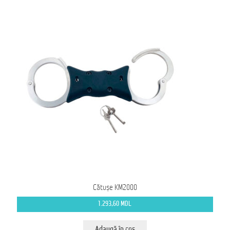
Cătușe KM2000
1.293,60
MDL
Adaugă în coș