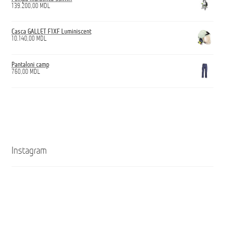
139.200,00
MDL
Casca GALLET F1XF Luminiscent
10.140,00
MDL
Pantaloni camp
760,00
MDL
Instagram
Кроссовки
Ghete
ANTICUT
ANTICUT
O7S
O7S