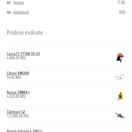
Armata
(128)
Ambulanță
(60)
Produse evaluate
Casca/S TYTAN 101.03
4.860,00
MDL
Cătușe KM6000
54,60
MDL
Rucsac ERMAK+
4.920,00
MDL
Tăietoare G2
123.000,00
MDL
Pompă hidraulică 3SR1x1