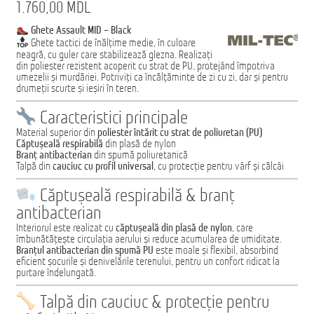
1.760,00
MDL
Домашняя страница
Ghete Assault MID – Black
Ghete tactici de înălțime medie, în culoare
neagră, cu guler care stabilizează glezna. Realizați
din poliester rezistent acoperit cu strat de PU, protejând împotriva
umezelii și murdăriei. Potriviți ca încălțăminte de zi cu zi, dar și pentru
drumeții scurte și ieșiri în teren.
Caracteristici principale
Material superior din
poliester întărit cu strat de poliuretan (PU)
Căptușeală respirabilă
din plasă de nylon
Branț antibacterian
din spumă poliuretanică
Talpă din
cauciuc cu profil universal
, cu protecție pentru vârf și călcâi
Căptușeală respirabilă & branț
antibacterian
Interiorul este realizat cu
căptușeală din plasă de nylon
, care
îmbunătățește circulația aerului și reduce acumularea de umiditate.
Branțul antibacterian din spumă PU
este moale și flexibil, absorbind
eficient șocurile și denivelările terenului, pentru un confort ridicat la
purtare îndelungată.
Talpă din cauciuc & protecție pentru