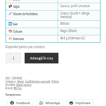
Cauciuc, profil universal
Talpă
Șireturi (buclă + cârlige
Sistem de închidere
metalice)
Bărbați
Gen
Negru (Black)
Culoare
843 g (mărimea 42)
Greutate
Disponibil pentru pre-comenzi
Cantitate
Adaugă în coș
Ghete
ASSAULT
SKU:
12819402
Categorii:
Ghete
,
Încălțăminte specială
,
Poliția
Etichetă:
Ghete tactice
Brand:
Mil-Tec
Partajează asta:
Facebook
WhatsApp
Imprimare