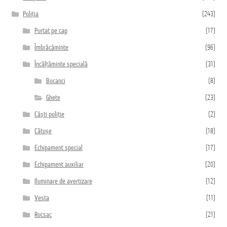
Poliția
(243)
Purtat pe cap
(17)
Îmbrăcăminte
(96)
Încălțăminte specială
(31)
Bocanci
(8)
Ghete
(23)
Căști poliție
(2)
Cătușe
(18)
Echipament special
(17)
Echipament auxiliar
(20)
Iluminare de avertizare
(12)
Vesta
(11)
Rucsac
(21)