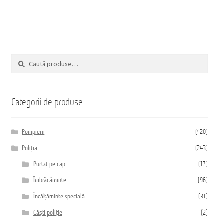
Caută
Caută
după:
Categorii de produse
Pompierii
(420)
Poliția
(243)
Purtat pe cap
(17)
Îmbrăcăminte
(96)
Încălțăminte specială
(31)
Căști poliție
(2)