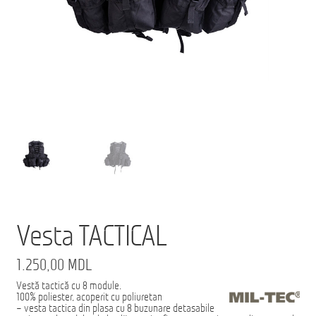
Ford Transit M2: Autobuz Școlar
Înscrie-te la Newsletter pentru Oferte Exclusive
Iveco Eurocargo 4×4
Magazin
MS AMBULANCE MODEL MX
Tehnica Medicală
Tehnica Militară
Vesta TACTICAL
Tehnica Poliție
1.250,00
MDL
Tehnica Pompieri
Vestă tactică cu 8 module.
100% poliester, acoperit cu poliuretan
Termeni
– vesta tactica din plasa cu 8 buzunare detasabile