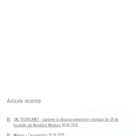
35
35
населённых
de
пунктов
localități
Республики
ale
Молдова
Republicii
Moldova
Coloană
hidrand
DN80
B/BB
Articole recente
SRL TECHPLANET – partener în dotarea pompierilor voluntari din 35 de
localități ale Republicii Moldova
30.05.2026
Mănuși – Caracteristici
31.10.2025