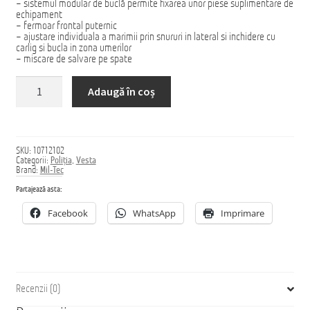
– sistemul modular de buclă permite fixarea unor piese suplimentare de
echipament
Домашняя страница
– fermoar frontal puternic
– ajustare individuala a marimii prin snururi in lateral si inchidere cu
carlig si bucla in zona umerilor
– miscare de salvare pe spate
Cantitate
Adaugă în coș
Vesta
TACTICAL
SKU:
10712102
Categorii:
Poliția
,
Vesta
Brand:
Mil-Tec
Partajează asta:
Facebook
WhatsApp
Imprimare
Recenzii (0)