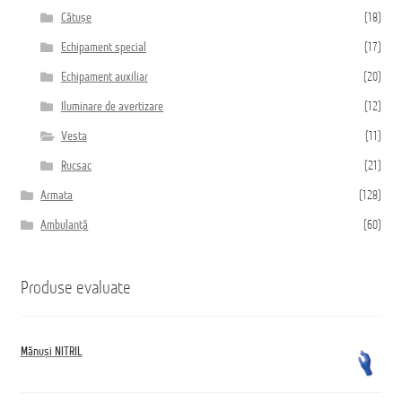
Cătușe
(18)
Echipament special
(17)
Echipament auxiliar
(20)
Iluminare de avertizare
(12)
Vesta
(11)
Rucsac
(21)
Armata
(128)
Ambulanță
(60)
Produse evaluate
Mănuși NITRIL