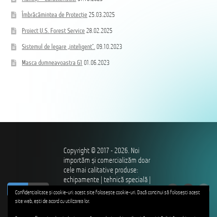
Îmbrăcămintea de Protecție
25.03.2025
Proiect U.S. Forest Service
28.02.2025
Sistemul de legare „inteligent”.
09.10.2023
Masca dumneavoastra G1
01.06.2023
Copyright © 2017 - 2026. Noi
importăm și comercializăm doar
cele mai calitative produse:
echipamente | tehnică specială |
ro
ru
îmbrăcăminte și încălțăminte |
Confidențialitate și cookie-uri: acest site folosește cookie-uri. Dacă continui să folosești acest
utilaje – pentru profesioniștii
site web, ești de acord cu utilizarea lor.
care ne apără independența,