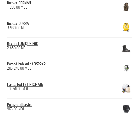
Rucsac GERMAN
1.350,00
MDL
Rucsac COBRA
3.980,00
MDL
Bocanci UNIQUE PRO
2.850,00
MDL
Pompă hidraulică 3SR2X2
206.270,00
MDL
Casca GALLET F1XF Alb
10.140,00
MDL
Pulover albastru
965,00
MDL