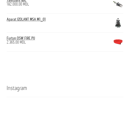
Tăietoare G6C
182.000,00
MDL
Aparat IZOLANT MSA M1_01
Furtun OSW FIRE PU
2.365,00
MDL
Instagram
Кроссовки
Ghete
ANTICUT
ANTICUT
O7S
O7S