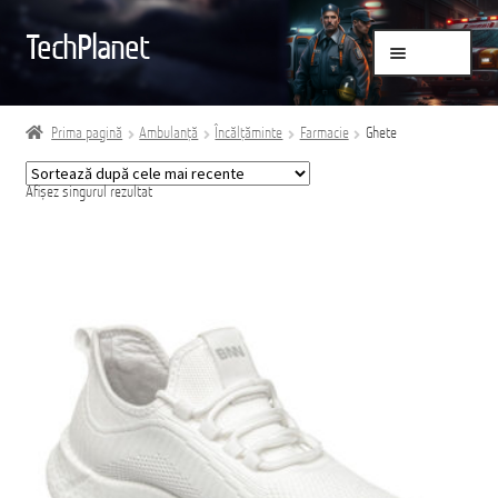
Sari
Sari
TechPlanet
Meniu
la
la
navigare
conținut
Prima pagină
Prima pagină
Ambulanță
Încălțăminte
Farmacie
Ghete
Blog
Afișez singurul rezultat
Brand
Contact
Contul meu
Coș
Despre noi
Comandă
Finalizare