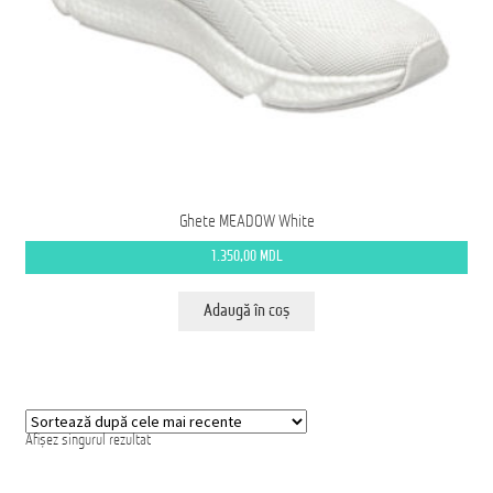
Ford Transit M2: Autobuz Școlar
Înscrie-te la Newsletter pentru Oferte Exclusive
Iveco Eurocargo 4×4
Magazin
Ghete MEADOW White
MS AMBULANCE MODEL MX
1.350,00
MDL
Tehnica Medicală
Adaugă în coș
Tehnica Militară
Tehnica Poliție
Tehnica Pompieri
Afișez singurul rezultat
Termeni