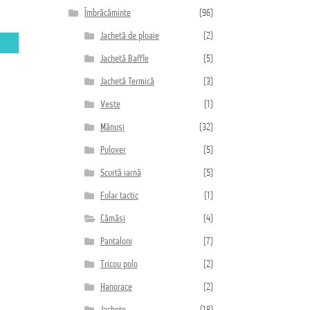
Îmbrăcăminte
(96)
Jachetă de ploaie
(2)
Jachetă Baffle
(5)
Jachetă Termică
(3)
Veste
(1)
Mănuși
(32)
Pulover
(5)
Scurtă iarnă
(5)
Fular tactic
(1)
Cămăși
(4)
Pantaloni
(7)
Tricou polo
(2)
Hanorace
(2)