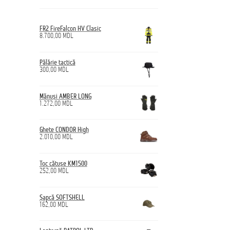
FR2 FireFalcon HV Clasic
8.700,00
MDL
Pălărie tactică
300,00
MDL
Mănuși AMBER LONG
1.272,00
MDL
Ghete CONDOR High
2.010,00
MDL
Toc cătușe KM1500
252,00
MDL
Șapcă SOFTSHELL
162,00
MDL