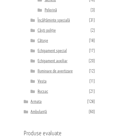
Jachete
(18)
Pelerină
(3)
Încălțăminte specială
(31)
Căști poliție
(2)
Cătușe
(18)
Echipament special
(17)
Echipament auxiliar
(20)
Iluminare de avertizare
(12)
Vesta
(11)
Rucsac
(21)
Armata
(128)
Ambulanță
(60)
Produse evaluate