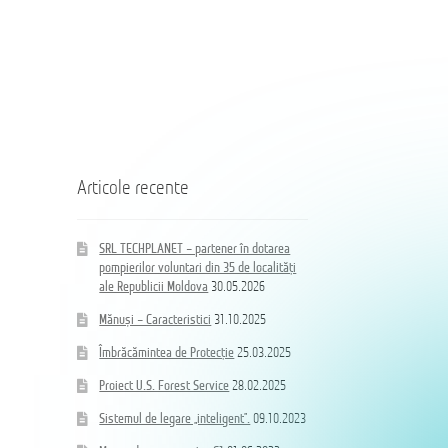
пожарных
voluntari
из
din
Coloană
35
35
hidrand
населённых
de
DN80
пунктов
localități
B/BB
Республики
ale
Молдова
Republicii
Moldova
Articole recente
SRL TECHPLANET – partener în dotarea
pompierilor voluntari din 35 de localități
ale Republicii Moldova
30.05.2026
Mănuși – Caracteristici
31.10.2025
Îmbrăcămintea de Protecție
25.03.2025
Proiect U.S. Forest Service
28.02.2025
Sistemul de legare „inteligent”.
09.10.2023