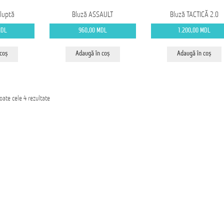
luptă
Bluză ASSAULT
Bluză TACTICĂ 2.0
MDL
960,00
MDL
1.200,00
MDL
 coș
Adaugă în coș
Adaugă în coș
Sortat
toate cele 4 rezultate
după
cele
mai
recente