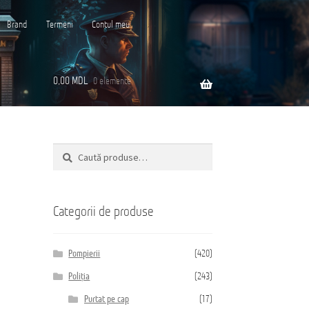
Brand
Termeni
Contul meu
0,00
MDL
0 elemente
Caută
Caută
ară
după:
Categorii de produse
Pompierii
(420)
Poliția
(243)
Purtat pe cap
(17)