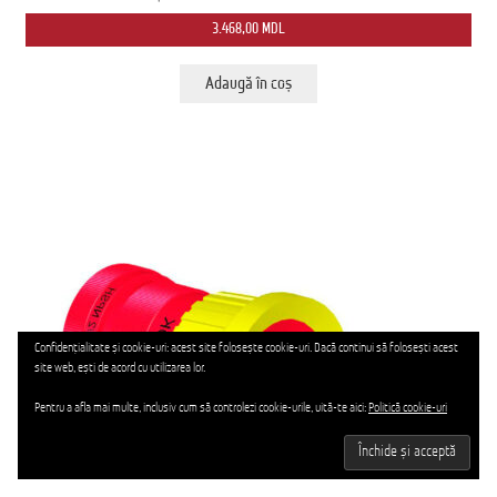
3.468,00
MDL
Adaugă în coș
Confidențialitate și cookie-uri: acest site folosește cookie-uri. Dacă continui să folosești acest
site web, ești de acord cu utilizarea lor.
Pentru a afla mai multe, inclusiv cum să controlezi cookie-urile, uită-te aici:
Politică cookie-uri