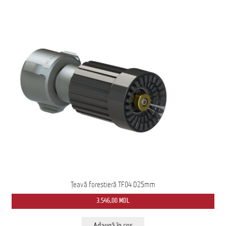
Țeavă forestieră TF04 D25mm
3.546,00
MDL
Adaugă în coș