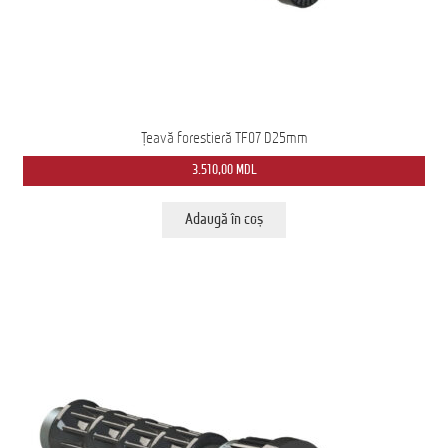
Țeavă forestieră TF07 D25mm
3.510,00
MDL
Adaugă în coș