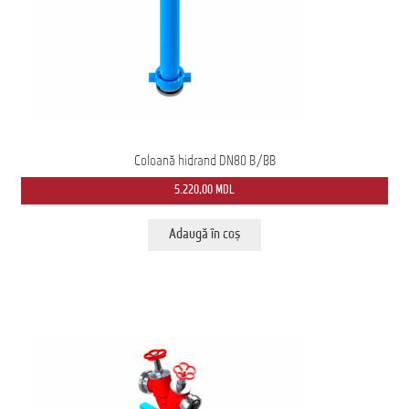
Ford Transit M2: Autobuz Școlar
Înscrie-te la Newsletter pentru Oferte Exclusive
Iveco Eurocargo 4×4
Magazin
Coloană hidrand DN80 B/BB
5.220,00
MDL
MS AMBULANCE MODEL MX
Adaugă în coș
Tehnica Medicală
Tehnica Militară
Tehnica Poliție
Tehnica Pompieri
Termeni