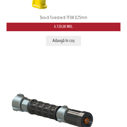
Țeavă forestieră TF08 D25mm
6.720,00
MDL
Adaugă în coș