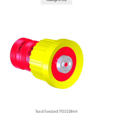
Țeavă forestieră TF03 D38mm