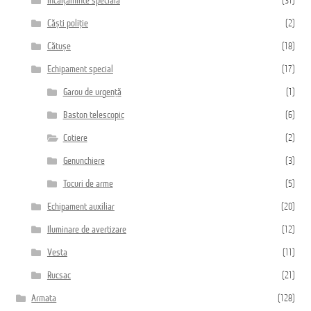
Încălțăminte specială
(31)
Căști poliție
(2)
Cătușe
(18)
Echipament special
(17)
Garou de urgență
(1)
Baston telescopic
(6)
Cotiere
(2)
Genunchiere
(3)
Tocuri de arme
(5)
Echipament auxiliar
(20)
Iluminare de avertizare
(12)
Vesta
(11)
Rucsac
(21)
Armata
(128)