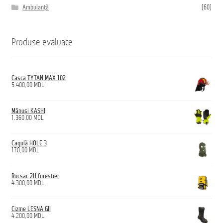
Ambulanță
(60)
Produse evaluate
Casca TYTAN MAX 102
5.400,00
MDL
Mănuși KASHI
1.360,00
MDL
Cagulă HOLE 3
170,00
MDL
Rucsac 2H forestier
4.300,00
MDL
Cizme LESNA GII
4.200,00
MDL