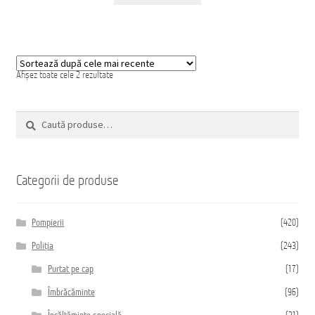
Sortat
Afișez toate cele 2 rezultate
după
cele
mai
Caută
recente
Caută
după:
Categorii de produse
Pompierii
(420)
Poliția
(243)
Purtat pe cap
(17)
Îmbrăcăminte
(96)