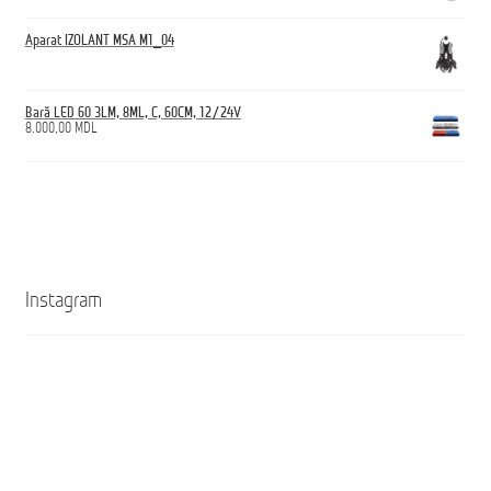
Aparat IZOLANT MSA M1_04
Bară LED 60 3LM, 8ML, C, 60CM, 12/24V
8.000,00
MDL
Instagram
Кроссовки
Ghete
ANTICUT
ANTICUT
O7S
O7S