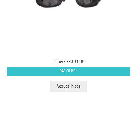
Ford Transit M2: Autobuz Școlar
Înscrie-te la Newsletter pentru Oferte Exclusive
Iveco Eurocargo 4×4
Magazin
Cotiere PROTECȚIE
MS AMBULANCE MODEL MX
345,00
MDL
Tehnica Medicală
Adaugă în coș
Tehnica Militară
Tehnica Poliție
Tehnica Pompieri
Termeni