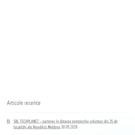
35
35
населённых
de
пунктов
localități
Республики
ale
Молдова
Republicii
Moldova
Coloană
hidrand
DN80
B/BB
Articole recente
SRL TECHPLANET – partener în dotarea pompierilor voluntari din 35 de
localități ale Republicii Moldova
30.05.2026