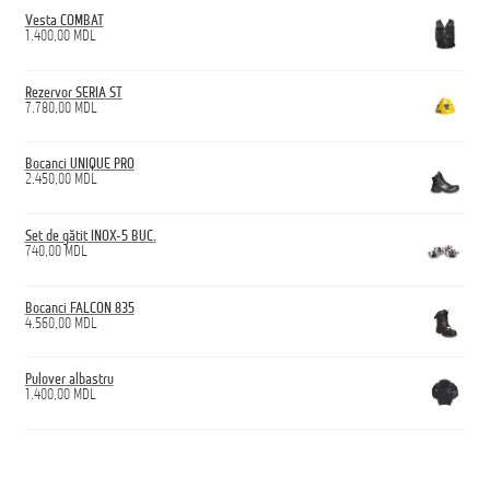
Vesta COMBAT
1.400,00
MDL
Rezervor SERIA ST
7.780,00
MDL
Bocanci UNIQUE PRO
2.450,00
MDL
Set de gătit INOX-5 BUC.
740,00
MDL
Bocanci FALCON 835
4.560,00
MDL
Pulover albastru
1.400,00
MDL