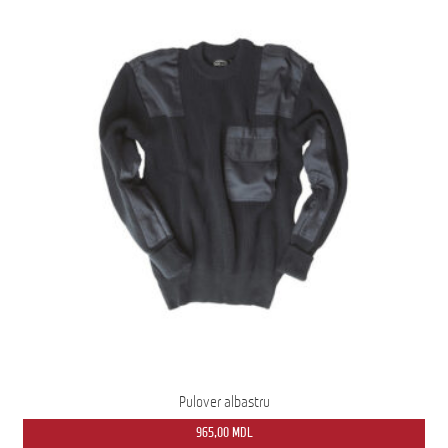
Pulover albastru
965,00
MDL