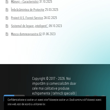
Mănuși – Caracteristici
31.10.2025
Îmbrăcămintea de Protecție
25.03.2025
Proiect U.S. Forest Service
28.02.2025
Sistemul de legare „inteligent”.
09.10.2023
Masca dumneavoastra G1
01.06.2023
Copyright © 2017 - 2026. Noi
importăm și comercializăm doar
cele mai calitative produse:
echipamente | tehnică specială |
ro
ru
îmbrăcăminte și încălțăminte |
Confidențialitate și cookie-uri: acest site folosește cookie-uri. Dacă continui să folosești acest
utilaje – pentru profesioniștii
site web, ești de acord cu utilizarea lor.
care ne apără independența,