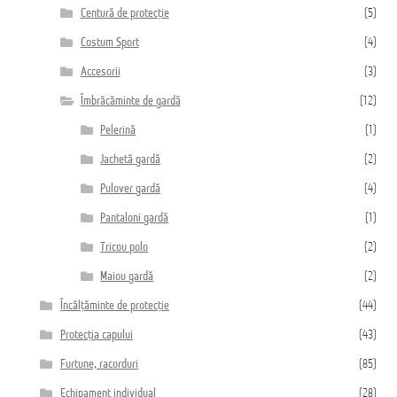
Centură de protecție
(5)
Costum Sport
(4)
Accesorii
(3)
Îmbrăcăminte de gardă
(12)
Pelerină
(1)
Jachetă gardă
(2)
Pulover gardă
(4)
Pantaloni gardă
(1)
Tricou polo
(2)
Maiou gardă
(2)
Încălțăminte de protecție
(44)
Protecția capului
(43)
Furtune, racorduri
(85)
Echipament individual
(28)