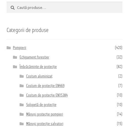
Caută
recente
Caută
după:
Categorii de produse
Pompierii
(420)
Echipament forestier
(32)
Îmbrăcăminte de protecție
(82)
Costum aluminizat
(2)
Costum de protecție EN469
(7)
Costum de protecție EN15384
(10)
Solopetă de protecție
(10)
Mănuși protecție pompieri
(14)
Mănuși protecție salvatori
(15)