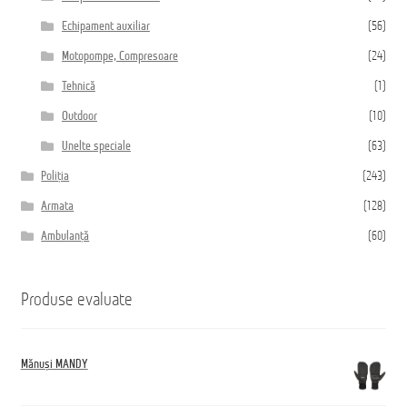
Echipament auxiliar
(56)
Motopompe, Compresoare
(24)
Tehnică
(1)
Outdoor
(10)
Unelte speciale
(63)
Poliția
(243)
Armata
(128)
Ambulanță
(60)
Produse evaluate
Mănuși MANDY