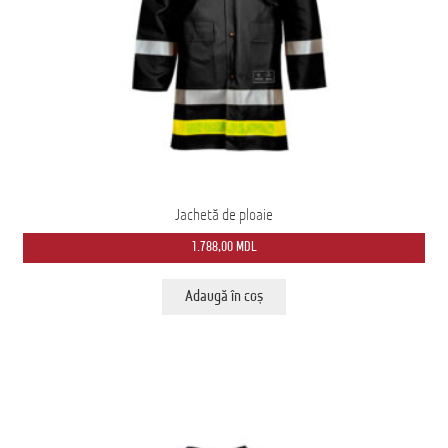
Ford Transit M2: Autobuz Școlar
Înscrie-te la Newsletter pentru Oferte Exclusive
Iveco Eurocargo 4×4
Magazin
MS AMBULANCE MODEL MX
Jachetă de ploaie
1.788,00
MDL
Tehnica Medicală
Adaugă în coș
Tehnica Militară
Tehnica Poliție
Tehnica Pompieri
Termeni