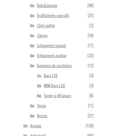
Îmbrăcăminte
(96)
Încălțăminte specială
(31)
Căști poliție
(2)
Cătușe
(18)
Echipament special
(17)
Echipament auxiliar
(20)
Iluminare de avertizare
(12)
Bare LED
(3)
MINI Bare LED
(3)
Sunet și difuzoare
(6)
Vesta
(11)
Rucsac
(21)
Armata
(128)