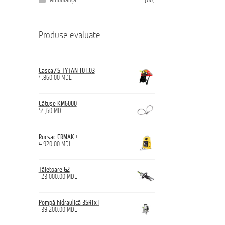
Ambulanță
(60)
Produse evaluate
Casca/S TYTAN 101.03
4.860,00
MDL
Cătușe KM6000
54,60
MDL
Rucsac ERMAK+
4.920,00
MDL
Tăietoare G2
123.000,00
MDL
Pompă hidraulică 3SR1x1
139.200,00
MDL