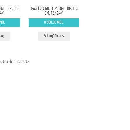
8ML, BP , 160
Bară LED 60, 3LM, 8ML, BP, 110
24V
CM, 12/24V
MDL
8.600,00
MDL
 coș
Adaugă în coș
Sortat
toate cele 3 rezultate
după
cele
mai
recente