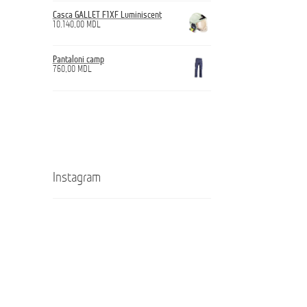
Casca GALLET F1XF Luminiscent
10.140,00
MDL
Pantaloni camp
760,00
MDL
Instagram
Кроссовки
Ghete
ANTICUT
ANTICUT
O7S
O7S
SRL
SRL