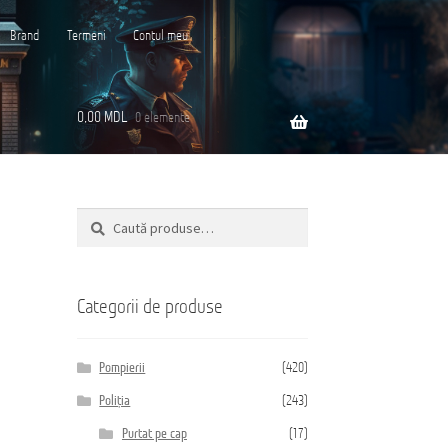
Brand
Termeni
Contul meu
0,00
MDL
0 elemente
Caută
Caută
ară
după:
Categorii de produse
Pompierii
(420)
Poliția
(243)
Purtat pe cap
(17)