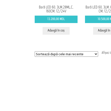
Bară LED 60, 3LM,28ML,C,
Bară LED 60, 3LM, 
160CM, 12/24V
CM, 12/
13.200,00
MDL
10.500,00
Adaugă în coș
Adaugă în
Afișez 