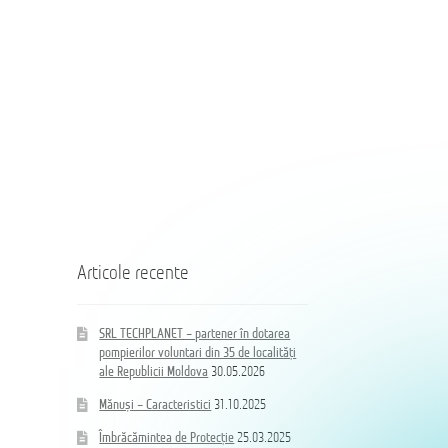
TECHPLANET
TECHPLANET
—
–
партнер
partener
в
în
оснащении
dotarea
добровольных
pompierilor
пожарных
voluntari
из
din
Coloană
35
35
hidrand
населённых
de
DN80
пунктов
localități
B/BB
Республики
ale
Молдова
Republicii
Moldova
Articole recente
SRL TECHPLANET – partener în dotarea
pompierilor voluntari din 35 de localități
ale Republicii Moldova
30.05.2026
Mănuși – Caracteristici
31.10.2025
Îmbrăcămintea de Protecție
25.03.2025