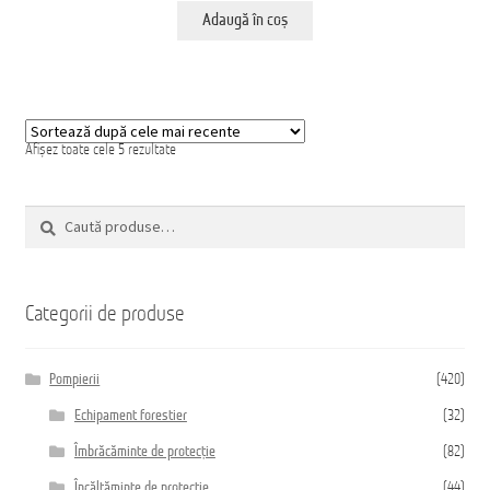
Adaugă în coș
Sortat
Afișez toate cele 5 rezultate
după
cele
mai
Caută
recente
Caută
după:
Categorii de produse
Pompierii
(420)
Echipament forestier
(32)
Îmbrăcăminte de protecție
(82)
Încălțăminte de protecție
(44)