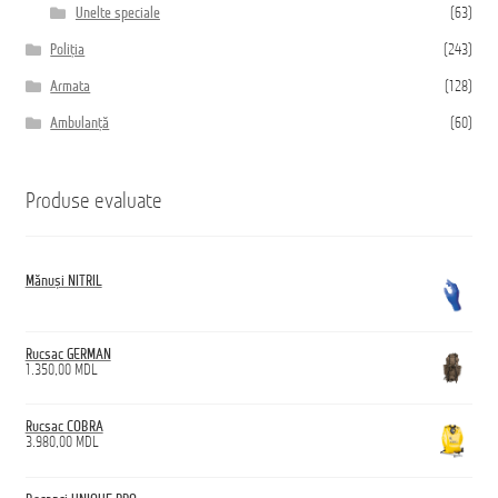
Unelte speciale
(63)
Poliția
(243)
Armata
(128)
Ambulanță
(60)
Produse evaluate
Mănuși NITRIL
Rucsac GERMAN
1.350,00
MDL
Rucsac COBRA
3.980,00
MDL