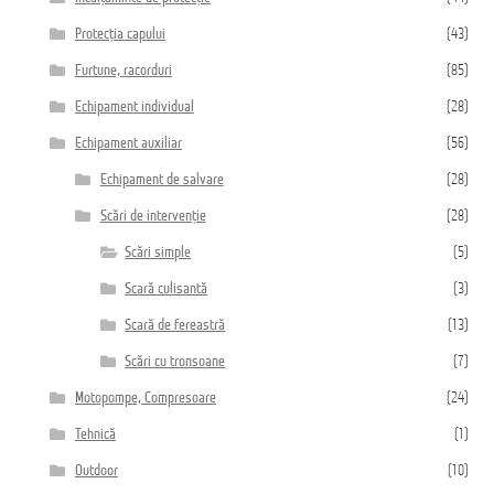
Protecția capului
(43)
Furtune, racorduri
(85)
Echipament individual
(28)
Echipament auxiliar
(56)
Echipament de salvare
(28)
Scări de intervenție
(28)
Scări simple
(5)
Scară culisantă
(3)
Scară de fereastră
(13)
Scări cu tronsoane
(7)
Motopompe, Compresoare
(24)
Tehnică
(1)
Outdoor
(10)