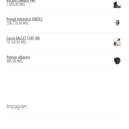
Bocanci UNIQUE PRO
2.850,00
MDL
Pompă hidraulică 3SR2X2
206.270,00
MDL
Casca GALLET F1XF Alb
10.140,00
MDL
Pulover albastru
965,00
MDL
Instagram
Кроссовки
Ghete
ANTICUT
ANTICUT