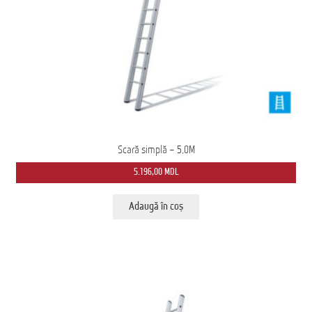
Ford Transit M2: Autobuz Școlar
Înscrie-te la Newsletter pentru Oferte Exclusive
Iveco Eurocargo 4×4
Magazin
MS AMBULANCE MODEL MX
Scară simplă – 5,0M
5.196,00
MDL
Tehnica Medicală
Adaugă în coș
Tehnica Militară
Tehnica Poliție
Tehnica Pompieri
Termeni