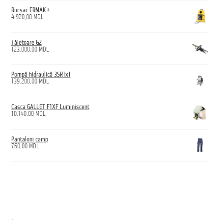
Rucsac ERMAK+
4.920,00
MDL
Tăietoare G2
123.000,00
MDL
Pompă hidraulică 3SR1x1
139.200,00
MDL
Casca GALLET F1XF Luminiscent
10.140,00
MDL
Pantaloni camp
760,00
MDL