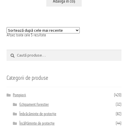
Adaugă în coș
Sortat
Afișez toate cele 5 rezultate
după
cele
mai
Caută
recente
Caută
după:
Categorii de produse
Pompierii
(420)
Echipament forestier
(32)
Îmbrăcăminte de protecție
(82)
Încălțăminte de protecție
(44)