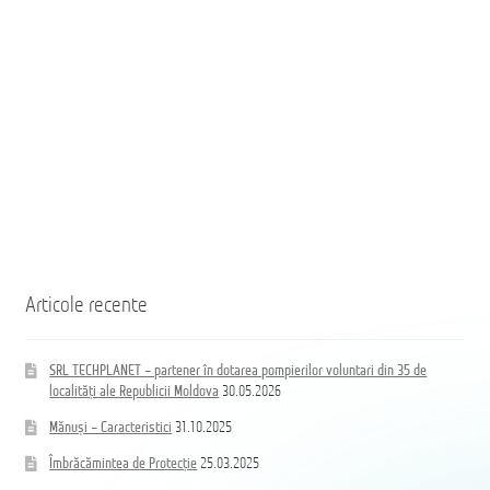
Молдова
Republicii
Moldova
Coloană
hidrand
DN80
B/BB
Articole recente
SRL TECHPLANET – partener în dotarea pompierilor voluntari din 35 de
localități ale Republicii Moldova
30.05.2026
Mănuși – Caracteristici
31.10.2025
Îmbrăcămintea de Protecție
25.03.2025