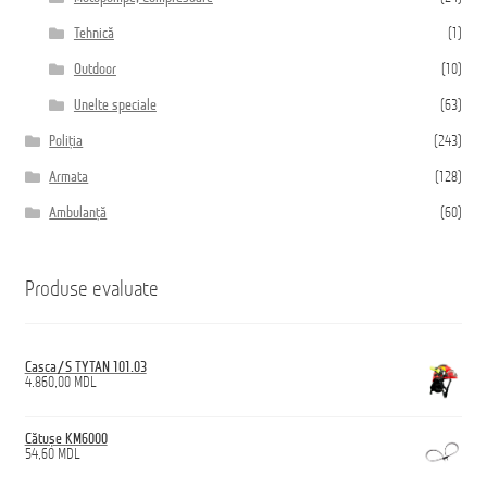
Tehnică
(1)
Outdoor
(10)
Unelte speciale
(63)
Poliția
(243)
Armata
(128)
Ambulanță
(60)
Produse evaluate
Casca/S TYTAN 101.03
4.860,00
MDL
Cătușe KM6000
54,60
MDL