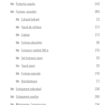
Protecția capului
(43)
Furtune, racorduri
(85)
Coloană hidrant
(2)
Țeavă de refulare
(21)
Cuplaje
(12)
Furtune absorbție
(8)
Furtunuri ștafetă 100 m
(15)
Set furtunuri sport
(5)
Țeavă sport
(5)
Furtune speciale
(10)
Distribuitoare
(7)
Echipament individual
(28)
Echipament auxiliar
(56)
Motopompe, Compresoare
(24)