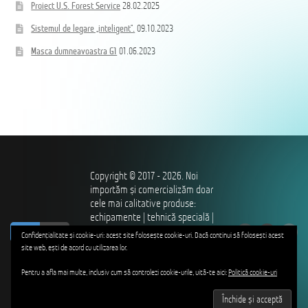
Proiect U.S. Forest Service
28.02.2025
Sistemul de legare „inteligent”.
09.10.2023
Masca dumneavoastra G1
01.06.2023
Copyright © 2017 - 2026. Noi
importăm și comercializăm doar
cele mai calitative produse:
echipamente | tehnică specială |
ro
ru
îmbrăcăminte și încălțăminte |
Confidențialitate și cookie-uri: acest site folosește cookie-uri. Dacă continui să folosești acest
utilaje – pentru profesioniștii
site web, ești de acord cu utilizarea lor.
care ne apără independența,
hotarele, ordinea și siguranța
Pentru a afla mai multe, inclusiv cum să controlezi cookie-urile, uită-te aici:
Politică cookie-uri
publică, drepturile și libertățile.