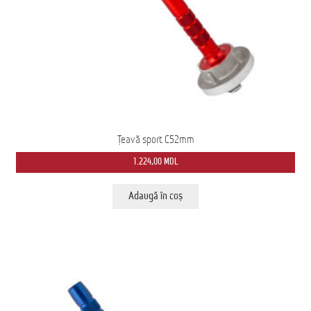
Ford Transit M2: Autobuz Școlar
Înscrie-te la Newsletter pentru Oferte Exclusive
Iveco Eurocargo 4×4
Magazin
Țeavă sport C52mm
MS AMBULANCE MODEL MX
1.224,00
MDL
Tehnica Medicală
Adaugă în coș
Tehnica Militară
Tehnica Poliție
Tehnica Pompieri
Termeni