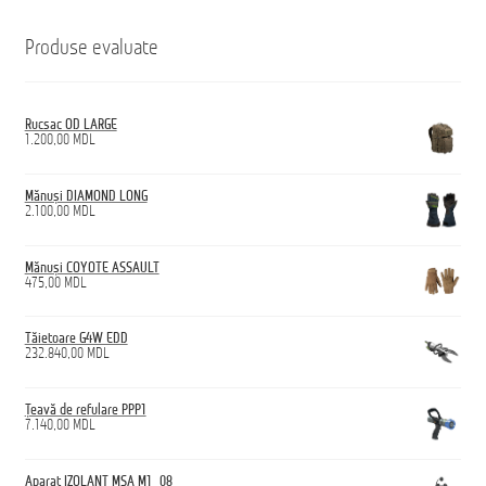
Produse evaluate
Rucsac OD LARGE
1.200,00
MDL
Mănuși DIAMOND LONG
2.100,00
MDL
Mănuși COYOTE ASSAULT
475,00
MDL
Tăietoare G4W EDD
232.840,00
MDL
Țeavă de refulare PPP1
7.140,00
MDL
Aparat IZOLANT MSA M1_08