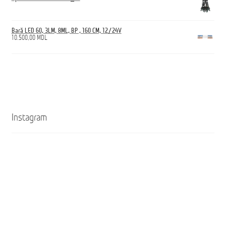
Bară LED 60, 3LM, 8ML, BP , 160 CM, 12/24V
10.500,00
MDL
Instagram
Кроссовки
Ghete
ANTICUT
ANTICUT
O7S
O7S