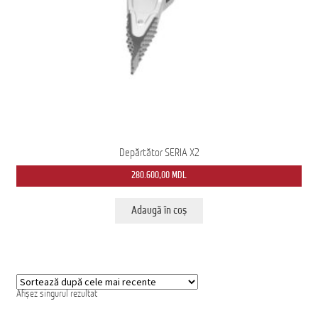
Ford Transit M2: Autobuz Școlar
Înscrie-te la Newsletter pentru Oferte Exclusive
Iveco Eurocargo 4×4
Magazin
MS AMBULANCE MODEL MX
Depărtător SERIA X2
280.600,00
MDL
Tehnica Medicală
Adaugă în coș
Tehnica Militară
Tehnica Poliție
Tehnica Pompieri
Afișez singurul rezultat
Termeni