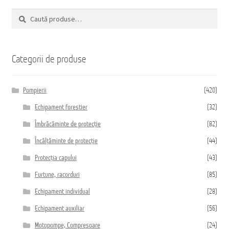
Caută
Caută
Домашняя страница
după:
Categorii de produse
Pompierii
(420)
Echipament forestier
(32)
Îmbrăcăminte de protecție
(82)
Încălțăminte de protecție
(44)
Protecția capului
(43)
Furtune, racorduri
(85)
Echipament individual
(28)
Echipament auxiliar
(56)
Motopompe, Compresoare
(24)