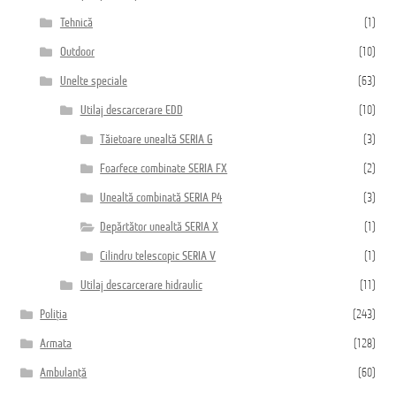
Tehnică
(1)
Outdoor
(10)
Unelte speciale
(63)
Utilaj descarcerare EDD
(10)
Tăietoare unealtă SERIA G
(3)
Foarfece combinate SERIA FX
(2)
Unealtă combinată SERIA P4
(3)
Depărtător unealtă SERIA X
(1)
Cilindru telescopic SERIA V
(1)
Utilaj descarcerare hidraulic
(11)
Poliția
(243)
Armata
(128)
Ambulanță
(60)