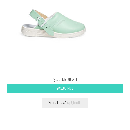
produsului.
Șlapi MEDICALI
975,00
MDL
Acest
Selectează opțiunile
produs
are
mai
multe
variații.
Opțiunile