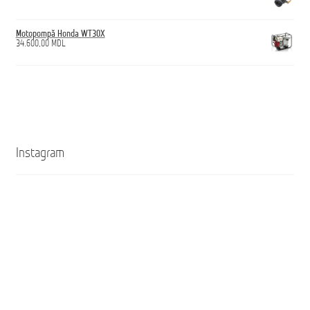
Motopompă Honda WT30X
34.600,00
MDL
Instagram
Кроссовки
Ghete
ANTICUT
ANTICUT
O7S
O7S