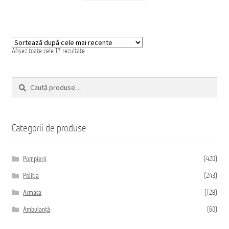
Sortat
Afișez toate cele 17 rezultate
după
cele
mai
Caută
recente
Caută
după:
Categorii de produse
Pompierii
(420)
Poliția
(243)
Armata
(128)
Ambulanță
(60)