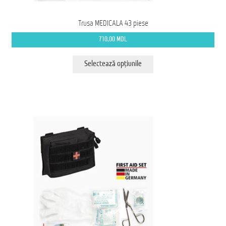
Trusa MEDICALA 43 piese
710,00
MDL
Acest
Selectează opțiunile
produs
are
mai
multe
variații.
Opțiunile
pot
fi
alese
în
pagina
produsului.