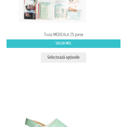
Trusa MEDICALA 25 piese
560,00
MDL
Acest
Selectează opțiunile
produs
are
mai
multe
variații.
Opțiunile
pot
fi
alese
în
pagina
produsului.