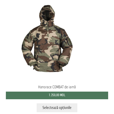
pot
fi
alese
în
pagina
produsului.
Hanorace COMBAT de iarnă
1.350,00
MDL
Acest
Selectează opțiunile
produs
are