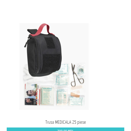
mai
multe
variații.
Opțiunile
pot
fi
alese
în
pagina
produsului.
Trusa MEDICALA 25 piese