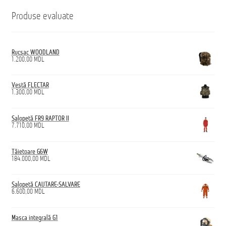
Produse evaluate
Rucsac WOODLAND
1.200,00
MDL
Vestă FLECTAR
1.300,00
MDL
Salopetă FR9 RAPTOR II
7.710,00
MDL
Tăietoare G6W
184.000,00
MDL
Salopetă CAUTARE-SALVARE
6.600,00
MDL
Masca integrală G1