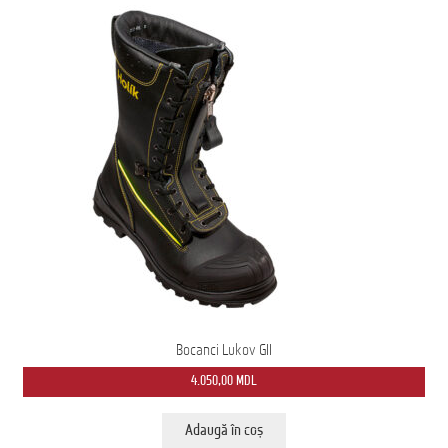
pot
fi
alese
în
pagina
produsului.
Bocanci Lukov GII
4.050,00
MDL
Adaugă în coș