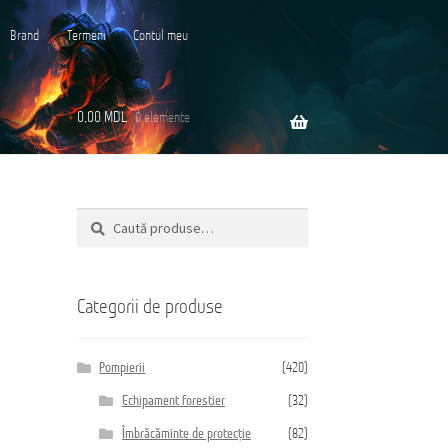
Brand
Termeni
Contul meu
0,00
MDL
0 elemente
Caută
Caută
ară
după:
Categorii de produse
Pompierii
(420)
Echipament forestier
(32)
Îmbrăcăminte de protecție
(82)