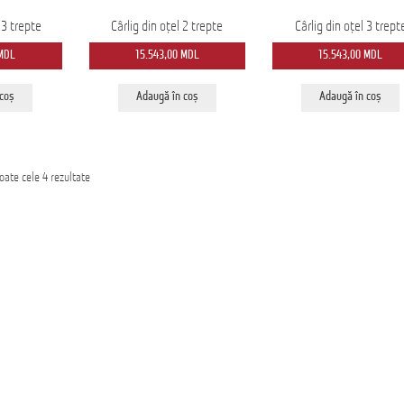
n 3 trepte
Cârlig din oțel 2 trepte
Cârlig din oțel 3 trept
MDL
15.543,00
MDL
15.543,00
MDL
 coș
Adaugă în coș
Adaugă în coș
Sortat
toate cele 4 rezultate
după
cele
mai
recente