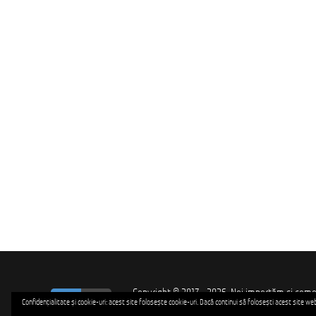
Copyright © 2017 - 2026. Noi importăm și comer
ro
ru
Confidențialitate și cookie-uri: acest site folosește cookie-uri. Dacă continui să folosești acest site web, 
profesioniștii care ne apără independența, hotare