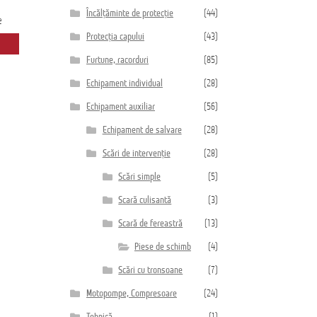
Încălțăminte de protecție
(44)
e
Protecția capului
(43)
Furtune, racorduri
(85)
Echipament individual
(28)
Echipament auxiliar
(56)
Echipament de salvare
(28)
Scări de intervenție
(28)
Scări simple
(5)
Scară culisantă
(3)
Scară de fereastră
(13)
Piese de schimb
(4)
Scări cu tronsoane
(7)
Motopompe, Compresoare
(24)