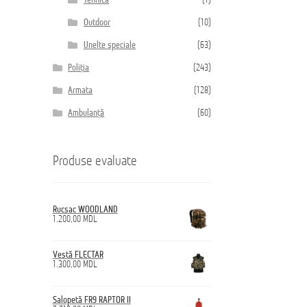
Tehnică
(1)
Outdoor
(10)
Unelte speciale
(63)
Poliția
(243)
Armata
(128)
Ambulanță
(60)
Produse evaluate
Rucsac WOODLAND
1.200,00
MDL
Vestă FLECTAR
1.300,00
MDL
Salopetă FR9 RAPTOR II