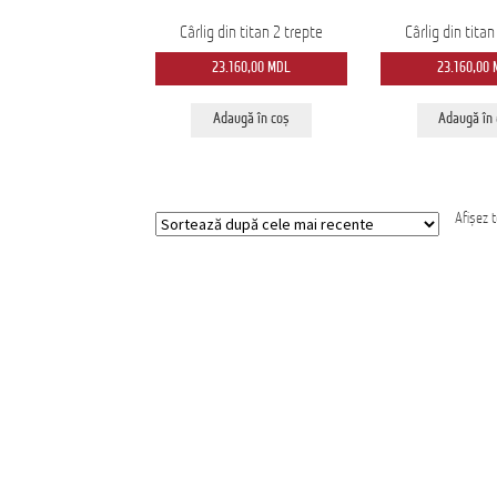
Cârlig din titan 2 trepte
Cârlig din tita
23.160,00
MDL
23.160,00
Adaugă în coș
Adaugă în
Afișez 