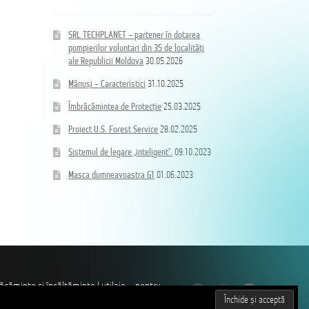
SRL TECHPLANET – partener în dotarea
pompierilor voluntari din 35 de localități
ale Republicii Moldova
30.05.2026
Mănuși – Caracteristici
31.10.2025
Îmbrăcămintea de Protecție
25.03.2025
Proiect U.S. Forest Service
28.02.2025
Sistemul de legare „inteligent”.
09.10.2023
Masca dumneavoastra G1
01.06.2023
căminte și încălțăminte | utilaje – pentru