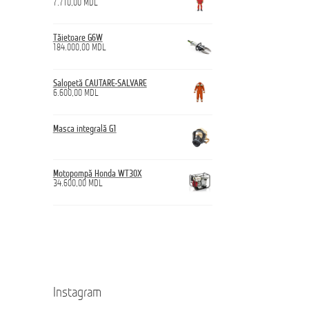
7.710,00
MDL
Tăietoare G6W
184.000,00
MDL
Salopetă CAUTARE-SALVARE
6.600,00
MDL
Masca integrală G1
Motopompă Honda WT30X
34.600,00
MDL
Instagram