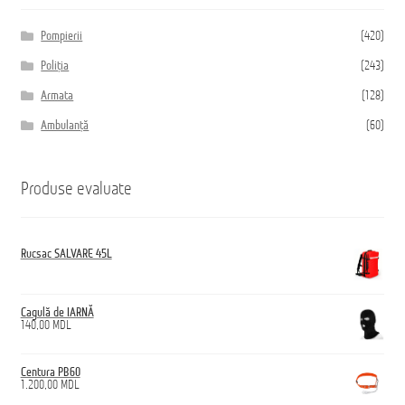
Pompierii
(420)
Poliția
(243)
Armata
(128)
Ambulanță
(60)
Produse evaluate
Rucsac SALVARE 45L
Cagulă de IARNĂ
140,00
MDL
Centura PB60
1.200,00
MDL