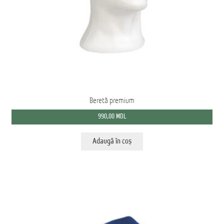
Ford Transit M2: Autobuz Școlar
Înscrie-te la Newsletter pentru Oferte Exclusive
Iveco Eurocargo 4×4
Magazin
Beretă premium
MS AMBULANCE MODEL MX
990,00
MDL
Tehnica Medicală
Adaugă în coș
Tehnica Militară
Tehnica Poliție
Tehnica Pompieri
Termeni