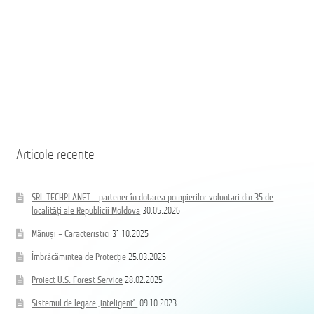
B/BB
Articole recente
SRL TECHPLANET – partener în dotarea pompierilor voluntari din 35 de
localități ale Republicii Moldova
30.05.2026
Mănuși – Caracteristici
31.10.2025
Îmbrăcămintea de Protecție
25.03.2025
Proiect U.S. Forest Service
28.02.2025
Sistemul de legare „inteligent”.
09.10.2023