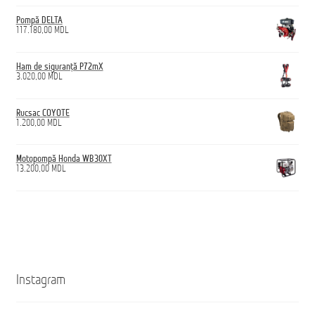
Pompă DELTA
117.180,00
MDL
Ham de siguranță P72mX
3.020,00
MDL
Rucsac COYOTE
1.200,00
MDL
Motopompă Honda WB30XT
13.200,00
MDL
Instagram