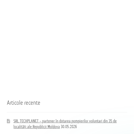
35
35
населённых
de
пунктов
localități
Республики
ale
Молдова
Republicii
Moldova
Coloană
hidrand
DN80
B/BB
Articole recente
SRL TECHPLANET – partener în dotarea pompierilor voluntari din 35 de
localități ale Republicii Moldova
30.05.2026