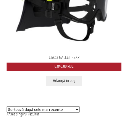
Ford Transit M2: Autobuz Școlar
Înscrie-te la Newsletter pentru Oferte Exclusive
Iveco Eurocargo 4×4
Magazin
Casca GALLET F2XR
MS AMBULANCE MODEL MX
6.840,00
MDL
Tehnica Medicală
Adaugă în coș
Tehnica Militară
Tehnica Poliție
Tehnica Pompieri
Afișez singurul rezultat
Termeni