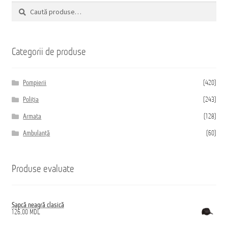
Caută
Caută
după:
Домашняя страница
Categorii de produse
Pompierii
(420)
Poliția
(243)
Armata
(128)
Ambulanță
(60)
Produse evaluate
Șapcă neagră clasică
126,00
MDL