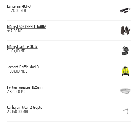
Lanternă MCT-3
1.128,00
MDL
Mănuși SOFTSHELL IARNA
447,00
MDL
Mănuși tactice OG37
1.404,00
MDL
Jachetă Baffle Mod.3
1.908,00
MDL
Furtun forestier D25mm
2.820,00
MDL
Cârlig din titan 2 trepte
23.160,00
MDL