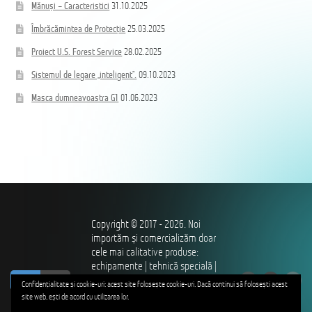
Mănuși – Caracteristici
31.10.2025
Îmbrăcămintea de Protecție
25.03.2025
Proiect U.S. Forest Service
28.02.2025
Sistemul de legare „inteligent”.
09.10.2023
Masca dumneavoastra G1
01.06.2023
Copyright © 2017 - 2026. Noi
importăm și comercializăm doar
cele mai calitative produse:
echipamente | tehnică specială |
ro
ru
îmbrăcăminte și încălțăminte |
Confidențialitate și cookie-uri: acest site folosește cookie-uri. Dacă continui să folosești acest
utilaje – pentru profesioniștii
site web, ești de acord cu utilizarea lor.
care ne apără independența,