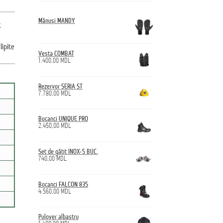
Mănuși MANDY
&
t
lipite
Vesta COMBAT
1.400,00
MDL
Rezervor SERIA ST
7.780,00
MDL
Bocanci UNIQUE PRO
2.450,00
MDL
Set de gătit INOX-5 BUC.
740,00
MDL
Bocanci FALCON 835
4.560,00
MDL
Pulover albastru