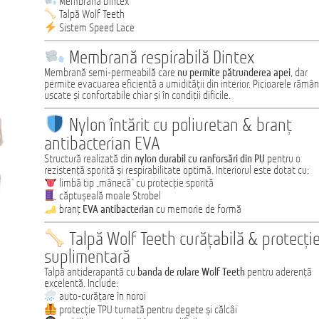
Membrană Dintex
Talpă Wolf Teeth
Sistem Speed Lace
Membrană respirabilă Dintex
Membrană semi-permeabilă care
nu permite pătrunderea apei
, dar
permite evacuarea eficientă a umidității din interior. Picioarele rămâ
uscate și confortabile chiar și în condiții dificile.
Nylon întărit cu poliuretan & branț
antibacterian EVA
Structură realizată din
nylon durabil cu ranforsări din PU
pentru o
rezistență sporită și respirabilitate optimă. Interiorul este dotat cu:
limbă tip „mânecă” cu protecție sporită
căptușeală moale Strobel
branț
EVA antibacterian
cu memorie de formă
Talpă Wolf Teeth curățabilă & protecți
suplimentară
Talpă antiderapantă cu
banda de rulare Wolf Teeth
pentru aderență
excelentă. Include:
auto-curățare în noroi
protecție TPU turnată pentru degete și călcâi