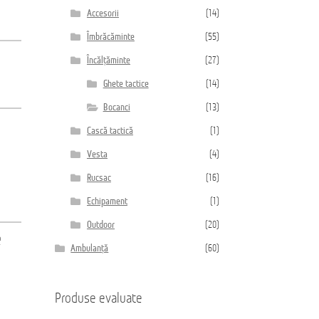
Accesorii
(14)
Îmbrăcăminte
(55)
Încălțăminte
(27)
Ghete tactice
(14)
n
Bocanci
(13)
Cască tactică
(1)
Vesta
(4)
Rucsac
(16)
Echipament
(1)
Outdoor
(20)
e
Ambulanță
(60)
Produse evaluate