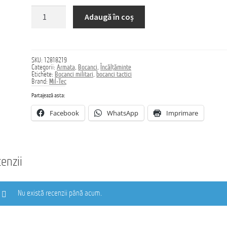
Cantitate
Adaugă în coș
Bocanci
CHIMERA
MID
SKU:
12818219
Categorii:
Armata
,
Bocanci
,
Încălțăminte
Etichete:
Bocanci militari
,
bocanci tactici
Brand:
Mil-Tec
Partajează asta:
Facebook
WhatsApp
Imprimare
enzii
Nu există recenzii până acum.