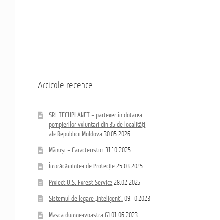
из
din
Coloană
35
35
hidrand
населённых
de
DN80
пунктов
localități
B/BB
Республики
ale
Молдова
Republicii
Moldova
Articole recente
SRL TECHPLANET – partener în dotarea
pompierilor voluntari din 35 de localități
ale Republicii Moldova
30.05.2026
Mănuși – Caracteristici
31.10.2025
Îmbrăcămintea de Protecție
25.03.2025
Proiect U.S. Forest Service
28.02.2025
Sistemul de legare „inteligent”.
09.10.2023
Masca dumneavoastra G1
01.06.2023