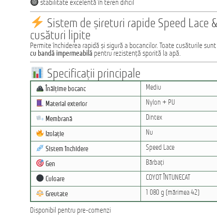
stabilitate excelentă în teren dificil
Sistem de șireturi rapide Speed Lace 
cusături lipite
Permite închiderea rapidă și sigură a bocancilor. Toate cusăturile sun
cu bandă impermeabilă
pentru rezistență sporită la apă.
Specificații principale
Mediu
Înălțime bocanc
Nylon + PU
Material exterior
Dintex
Membrană
Nu
Izolație
Speed Lace
Sistem închidere
Bărbați
Gen
COYOT ÎNTUNECAT
Culoare
1 080 g (mărimea 42)
Greutate
Disponibil pentru pre-comenzi