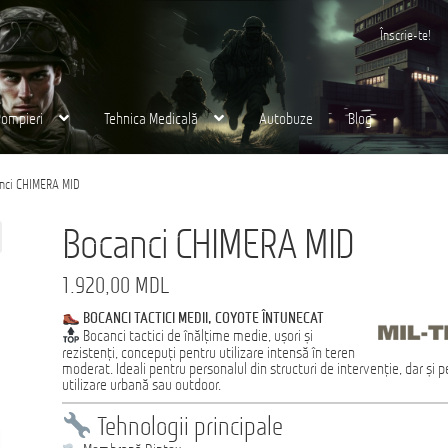
Înscrie-te!
Pompieri
Tehnica Medicală
Autobuze
Blog
 noi
Finalizare
Ford Transit M2: Autobuz Școlar
nci CHIMERA MID
Eurocargo 4×4
Magazin
MS AMBULANCE MODEL MX
Tehnica Medicală
Tehnica Milit
Bocanci CHIMERA MID
раница
1.920,00
MDL
BOCANCI TACTICI MEDII, COYOTE ÎNTUNECAT
Bocanci tactici de înălțime medie, ușori și
rezistenți, concepuți pentru utilizare intensă în teren
moderat. Ideali pentru personalul din structuri de intervenție, dar și 
utilizare urbană sau outdoor.
Tehnologii principale