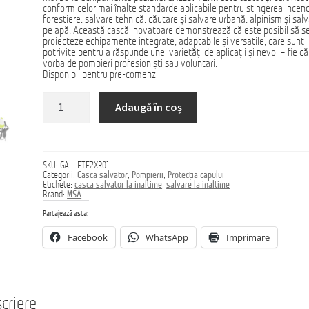
conform celor mai înalte standarde aplicabile pentru stingerea incend
forestiere, salvare tehnică, căutare și salvare urbană, alpinism și sal
pe apă. Această cască inovatoare demonstrează că este posibil să s
proiecteze echipamente integrate, adaptabile și versatile, care sunt
potrivite pentru a răspunde unei varietăți de aplicații și nevoi – fie c
vorba de pompieri profesioniști sau voluntari.
Disponibil pentru pre-comenzi
Cantitate
Adaugă în coș
Casca
GALLET
F2XR
SKU:
GALLETF2XR01
Categorii:
Casca salvator
,
Pompierii
,
Protecția capului
Etichete:
casca salvator la inaltime
,
salvare la inaltime
Brand:
MSA
Partajează asta:
Facebook
WhatsApp
Imprimare
criere