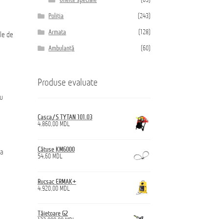
Unelte speciale
(63)
Poliția
(243)
Armata
(128)
le de
Ambulanță
(60)
Produse evaluate
ru
Casca/S TYTAN 101.03
4.860,00
MDL
Cătușe KM6000
ea
54,60
MDL
Rucsac ERMAK+
4.920,00
MDL
Tăietoare G2