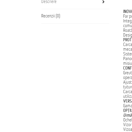
Descriere
INOV
Recenzii (0)
Far p
Integ
comu
Roată
Desig
PROT
Carca
meca
Siste
Panou
misiu
CONF
Greut
opera
Ajust
tutur
Carca
utiliz
VERS
Gama 
OPŢI
Următ
Ochel
Vizor
Vizoa