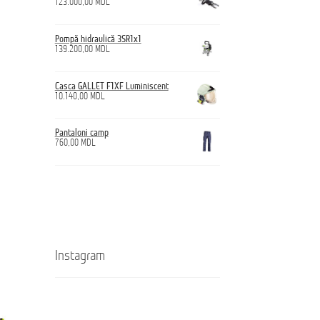
123.000,00
MDL
Pompă hidraulică 3SR1x1
139.200,00
MDL
Casca GALLET F1XF Luminiscent
10.140,00
MDL
Pantaloni camp
760,00
MDL
Instagram
Кроссовки
Ghete
ANTICUT
ANTICUT
O7S
O7S