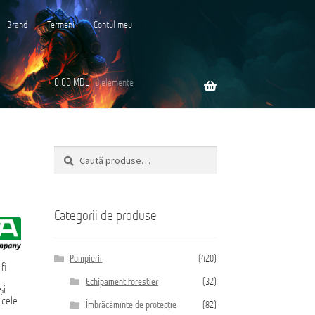
Brand
Termeni
Contul meu
0,00
MDL
0 elemente
Caută
Caută
ară
după:
Categorii de produse
Pompierii
(420)
fi
Echipament forestier
(32)
și
 cele
Îmbrăcăminte de protecție
(82)