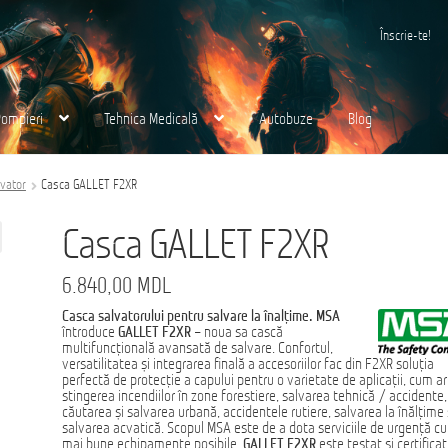
Înscrie-te!
Pompieri
Tehnica Medicală
Autobuze
Blog
 noi
Finalizare
Ford Transit M2: Autobuz Școlar
vator
Casca GALLET F2XR
Eurocargo 4×4
Magazin
MS AMBULANCE MODEL MX
Tehnica Medicală
Tehnica Milit
Casca GALLET F2XR
раница
6.840,00
MDL
Casca salvatorului pentru salvare la înalțime. MSA
întroduce
GALLET F2XR –
noua sa cască
multifuncțională avansată de salvare. Confortul,
versatilitatea și integrarea finală a accesoriilor fac din F2XR soluția
perfectă de protecție a capului pentru o varietate de aplicații, cum ar 
stingerea incendiilor în zone forestiere, salvarea tehnică / accidente,
căutarea și salvarea urbană, accidentele rutiere, salvarea la înălțime 
salvarea acvatică. Scopul MSA este de a dota serviciile de urgență cu
mai bune echipamente posibile.
GALLET F2XR
este testat și certificat