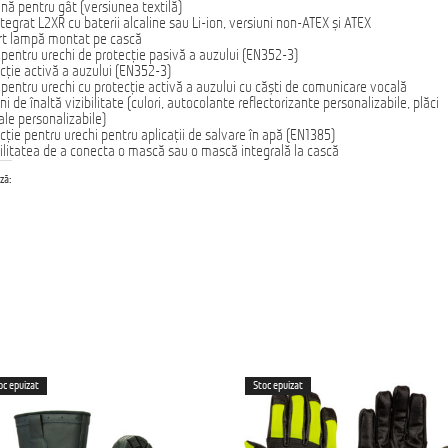
ină pentru gât (versiunea textilă)
ntegrat L2XR cu baterii alcaline sau Li-ion, versiuni non-ATEX și ATEX
rt lampă montat pe cască
 pentru urechi de protecție pasivă a auzului (EN352-3)
cție activă a auzului (EN352-3)
 pentru urechi cu protecție activă a auzului cu căști de comunicare vocală
ni de înaltă vizibilitate (culori, autocolante reflectorizante personalizabile, plăci
ale personalizabile)
cție pentru urechi pentru aplicații de salvare în apă (EN1385)
ilitatea de a conecta o mască sau o mască integrală la cască
ză:
oc epuizat
Stoc epuizat