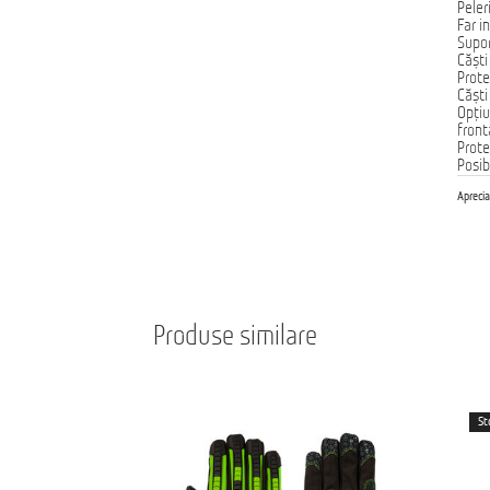
Peler
Far i
Supo
Căști
Prote
Căști
Opțiu
front
Prote
Posib
Aprecia
Produse similare
St