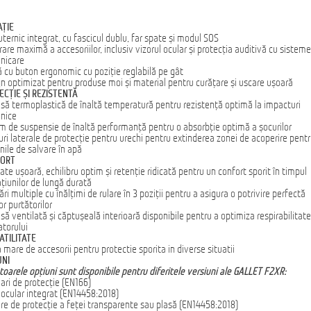
AŢIE
uternic integrat, cu fascicul dublu, far spate și modul SOS
rare maximă a accesoriilor, inclusiv vizorul ocular și protecția auditivă cu sisteme
nicare
 cu buton ergonomic cu poziție reglabilă pe gât
n optimizat pentru produse moi și material pentru curățare și uscare ușoară
ECȚIE ȘI REZISTENTĂ
să termoplastică de înaltă temperatură pentru rezistență optimă la impacturi
nice
m de suspensie de înaltă performanță pentru o absorbție optimă a șocurilor
ri laterale de protecție pentru urechi pentru extinderea zonei de acoperire pent
nile de salvare în apă
ORT
ate ușoară, echilibru optim și retenție ridicată pentru un confort sporit în timpul
țiunilor de lungă durată
ări multiple cu înălțimi de rulare în 3 poziții pentru a asigura o potrivire perfectă
or purtătorilor
să ventilată și căptușeală interioară disponibile pentru a optimiza respirabilitat
atorului
ATILITATE
mare de accesorii pentru protectie sporita in diverse situatii
UNI
oarele opțiuni sunt disponibile pentru diferitele versiuni ale GALLET F2XR:
ari de protecție (EN166)
 ocular integrat (EN14458:2018)
re de protecție a feței transparente sau plasă (EN14458:2018)