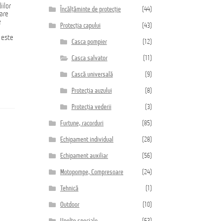
iilor
Încălțăminte de protecție
(44)
vare
e
Protecția capului
(43)
ă este
Casca pompier
(12)
Casca salvator
(11)
Cască universală
(9)
Protecția auzului
(8)
Protecția vederii
(3)
Furtune, racorduri
(85)
Echipament individual
(28)
Echipament auxiliar
(56)
Motopompe, Compresoare
(24)
Tehnică
(1)
Outdoor
(10)