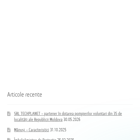
пунктов
localități
Республики
ale
Молдова
Republicii
Moldova
Coloană
hidrand
DN80
B/BB
Articole recente
SRL TECHPLANET – partener în dotarea pompierilor voluntari din 35 de
localități ale Republicii Moldova
30.05.2026
Mănuși – Caracteristici
31.10.2025