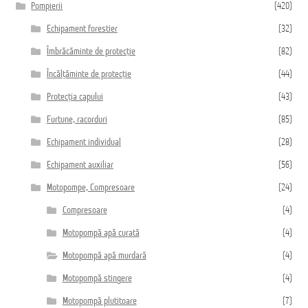
Pompierii
(420)
Echipament forestier
(32)
Îmbrăcăminte de protecție
(82)
Încălțăminte de protecție
(44)
Protecția capului
(43)
Furtune, racorduri
(85)
Echipament individual
(28)
Echipament auxiliar
(56)
Motopompe, Compresoare
(24)
Compresoare
(4)
Motopompă apă curată
(4)
Motopompă apă murdară
(4)
Motopompă stingere
(4)
Motopompă plutitoare
(7)