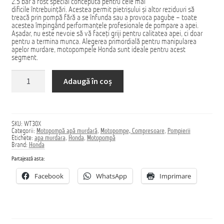
2.5 bar a fost special concepută pentru cele mai
dificile întrebuințări. Acestea permit pietrișului și altor reziduuri să
Домашняя страница
treacă prin pompă fără a se înfunda sau a provoca pagube – toate
acestea împingând performanțele profesionale de pompare a apei.
Așadar, nu este nevoie să vă faceți griji pentru calitatea apei, ci doar
pentru a termina munca. Alegerea primordială pentru manipularea
apelor murdare, motopompele Honda sunt ideale pentru acest
segment.
Cantitate
Adaugă în coș
Motopompă
Honda
WT30X
SKU:
WT30X
Categorii:
Motopompă apă murdară
,
Motopompe, Compresoare
,
Pompierii
Etichete:
apa murdara
,
Honda
,
Motopompă
Brand:
Honda
Partajează asta:
Facebook
WhatsApp
Imprimare