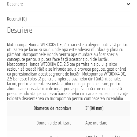
Descriere
Recenzii (0)
Descriere
Motopompa Honda WT30XK4 DE, 2.5 bar este o alegere potrivită pentru
utilizarea pe lacuri și râuri, unde apa este adesea murdară și plină cu
pământ. Motopompele Honda pentru ape murdare au fost special
concepute pentru a putea face față acestor tipuri de lucrări.
Motopompa Honda WT30XK4 DE, 2.5 bar permite nisipului și altor
reziduri să treacă fără a se înfunda sau a provoca pagube, gestionând
cu profesionalism acest segment de lucrări. Motopompa WT30XK4 DE,
2.5 bar este folosită pentru umplerea bazinelor din fântâni, canale,
lacuri, pentru alimentarea instalaţiilor de irigat prin picurare, pentru
alimentarea instalaţiilor de irigat prin aspersie fină care nu necesită
presiune ridicată, pentru evacuarea apelor din canale, subsoluri, pivniţe.
Folosită deasemenea ca motopompă pentru combaterea incendiilor.
Diametru de racordare
3” (80 mm)
Domeniu de utilizare
Ape murdare