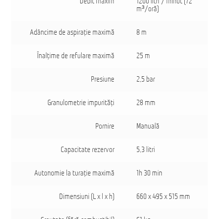
Debit maxim
1200 litri / minut (72
m³/oră)
Adâncime de aspiraţie maximă
8 m
Înalţime de refulare maximă
25 m
Presiune
2,5 bar
Granulometrie impurităţi
28 mm
Pornire
Manuală
Capacitate rezervor
5,3 litri
Autonomie la turaţie maximă
1h 30 min
Dimensiuni (L x l x h)
660 x 495 x 515 mm