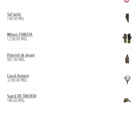
Șal tactic
138,00
MDL
Mănuși FORESTA
1.230,00
MDL
Pelerină de ploaie
507,00
MDL
Cască Ampere
3.180,00
MDL
Șapcă OD TRUCKER
186,00
MDL