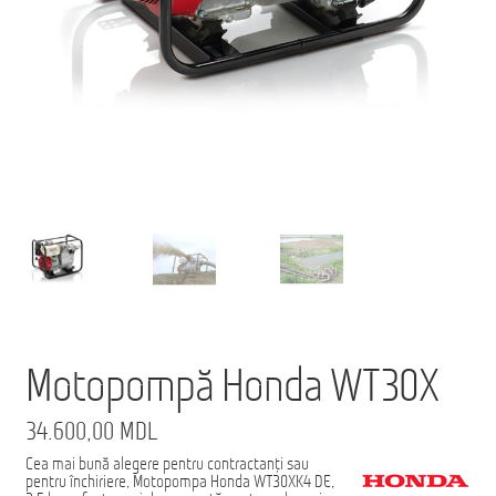
Ford Transit M2: Autobuz Școlar
Înscrie-te la Newsletter pentru Oferte Exclusive
Iveco Eurocargo 4×4
Magazin
MS AMBULANCE MODEL MX
Tehnica Medicală
Tehnica Militară
Motopompă Honda WT30X
Tehnica Poliție
34.600,00
MDL
Tehnica Pompieri
Cea mai bună alegere pentru contractanți sau
Termeni
pentru închiriere, Motopompa Honda WT30XK4 DE,