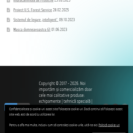
Îmbrăcămintea de Protecție
25.03.2025
Proiect U.S. Forest Service
28.02.2025
Sistemul de legare „inteligent”.
09.10.2023
Masca dumneavoastra G1
01.06.2023
Copyright © 2017 - 2026. Noi
importăm și comercializăm doar
cele mai calitative produse:
echipamente | tehnică specială |
ro
ru
îmbrăcăminte și încălțăminte |
Confidențialitate și cookie-uri: acest site folosește cookie-uri. Dacă continui să folosești acest
utilaje – pentru profesioniștii
site web, ești de acord cu utilizarea lor.
care ne apără independența,
hotarele, ordinea și siguranța
Pentru a afla mai multe, inclusiv cum să controlezi cookie-urile, uită-te aici:
Politică cookie-uri
publică, drepturile și libertățile.