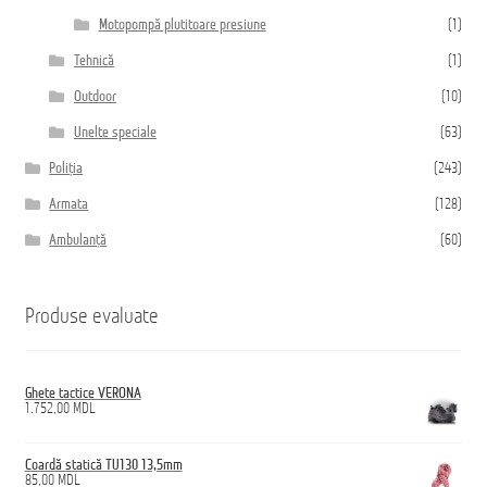
Motopompă plutitoare presiune
(1)
Tehnică
(1)
Outdoor
(10)
Unelte speciale
(63)
Poliția
(243)
Armata
(128)
Ambulanță
(60)
Produse evaluate
Ghete tactice VERONA
1.752,00
MDL
Coardă statică TU130 13,5mm
85,00
MDL