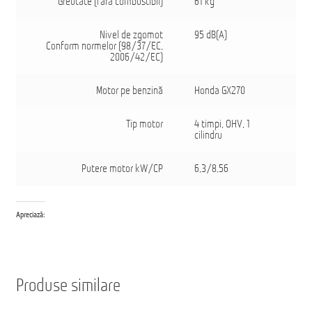
Greutate (fără combustibil)
61 kg
Nivel de zgomot
95 dB(A)
Conform normelor (98/37/EC,
2006/42/EC)
Motor pe benzină
Honda GX270
Tip motor
4 timpi, OHV, 1
cilindru
Putere motor kW/CP
6,3/8,56
Apreciază:
Produse similare