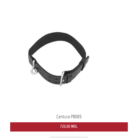
Centura PB065
720,00
MDL