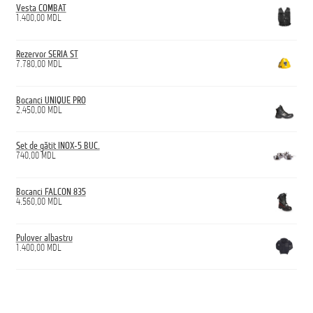
Vesta COMBAT
1.400,00
MDL
Rezervor SERIA ST
7.780,00
MDL
Bocanci UNIQUE PRO
2.450,00
MDL
Set de gătit INOX-5 BUC.
740,00
MDL
Bocanci FALCON 835
4.560,00
MDL
Pulover albastru
1.400,00
MDL