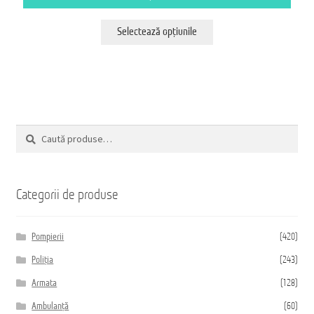
Acest
Selectează opțiunile
produs
are
mai
multe
variații.
Opțiunile
pot
fi
Caută
alese
Caută
în
după:
pagina
produsului.
Categorii de produse
Pompierii
(420)
Poliția
(243)
Armata
(128)
Ambulanță
(60)