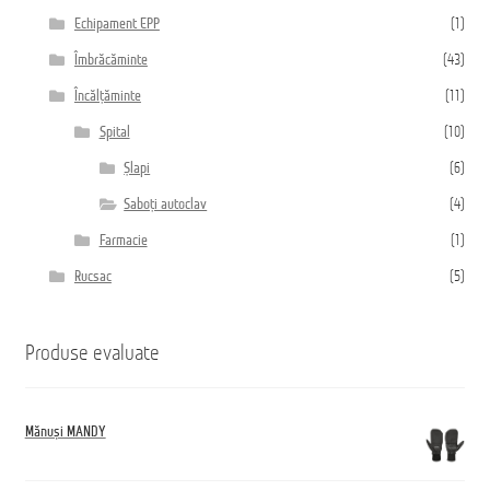
Echipament EPP
(1)
Îmbrăcăminte
(43)
Încălțăminte
(11)
Spital
(10)
Șlapi
(6)
Saboți autoclav
(4)
Farmacie
(1)
Rucsac
(5)
Produse evaluate
Mănuși MANDY