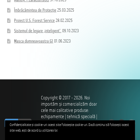
Mănuși – Caracteristici
31.10.2025
Îmbrăcămintea de Protecție
25.03.2025
Proiect U.S. Forest Service
28.02.2025
Sistemul de legare „inteligent”.
09.10.2023
Masca dumneavoastra G1
01.06.2023
Copyright © 2017 - 2026. Noi
importăm și comercializăm doar
cele mai calitative produse:
echipamente | tehnică specială |
ro
ru
îmbrăcăminte și încălțăminte |
Confidențialitate și cookie-uri: acest site folosește cookie-uri. Dacă continui să folosești acest
utilaje – pentru profesioniștii
site web, ești de acord cu utilizarea lor.
care ne apără independența,