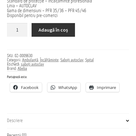
Standard de protecție – încălțăminte profesională
Linia – AUTOCLAV
Gama de dimensiuni – PFR 35/36 – PFR 45/46
Disponibil pentru pre-comenzi
Cantitate
Adaugă în coș
Saboți
AUTOCLAV
SKU:
02-0009630
Categorii:
Ambulanță
,
Încălțăminte
,
Saboți autoclav
,
Spital
Etichetă:
saboți autoclav
Brand:
Abeba
Partajează asta:
Facebook
WhatsApp
Imprimare
Descriere
Recenzii (0)