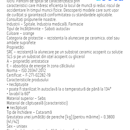
lucru. Pantofii de spital se caracterizează prin
caracteristici care măresc eficiența la locul de muncă și reduc riscul de
Домашняя страница
accidentare în timpul muncii fizice. Descoperiți modele care sunt ușor
de curățat și garantează conformitatea cu standardele aplicabile.
Consultați propunerile noastre.
Industrii – Spitale, Industria medicală, Farmacie
Tipul de încălțăminte – Saboti autoclav
Culoare – orange
Categoria de protectie – rezistenta la alunecare pe ceramica, otel sau
ambele suprafete
Proprietăți:
SRC – rezistență la alunecare pe un substrat ceramic acoperit cu soluție
SLS și pe un substrat din oțel acoperit cu glicerol
A – proprietăți antistatice
E – absorbția de energie în zona călcâiului
Norma – ISO 20347:2012
Certificat – F-271-02282-19
Caracteristicile produsului
• necăptuşite
• poate fi sterilizat în autoclavă la o temperatură de până la 134°
• lavabil la 60°
Material superior – Sebs
Material de căptușeală (caracteristici)
♦ necăptușit
Tip de închidere – Cataramă
Greutatea unei jumătăți de pereche [kg] (pentru mărime) – 0,3800
(41/42)
Sex – unisex