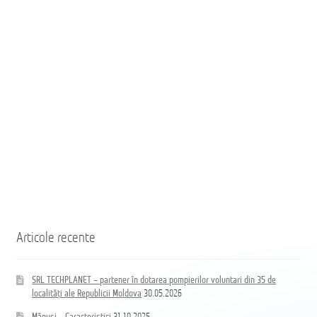
35
35
населённых
de
пунктов
localități
Республики
ale
Молдова
Republicii
Moldova
Coloană
hidrand
DN80
B/BB
Articole recente
SRL TECHPLANET – partener în dotarea pompierilor voluntari din 35 de
localități ale Republicii Moldova
30.05.2026