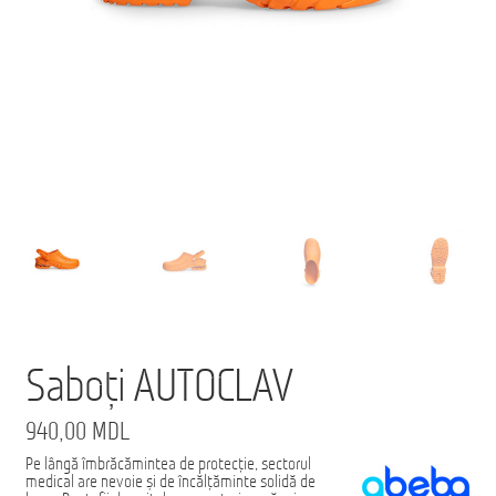
Ford Transit M2: Autobuz Școlar
Înscrie-te la Newsletter pentru Oferte Exclusive
Iveco Eurocargo 4×4
Magazin
MS AMBULANCE MODEL MX
Tehnica Medicală
Tehnica Militară
Saboți AUTOCLAV
Tehnica Poliție
940,00
MDL
Tehnica Pompieri
Pe lângă îmbrăcămintea de protecție, sectorul
Termeni
medical are nevoie și de încălțăminte solidă de