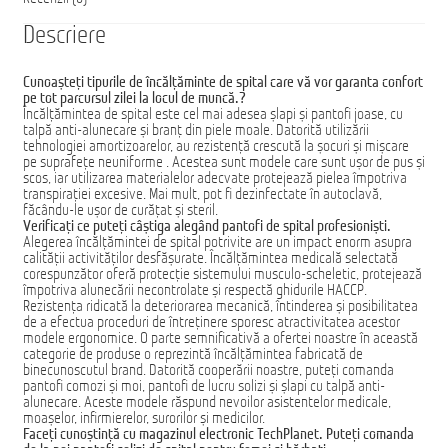
Descriere
Cunoașteți tipurile de încălțăminte de spital care vă vor garanta confort
pe tot parcursul zilei la locul de muncă.?
Încălțămintea de spital este cel mai adesea șlapi și pantofi joase, cu
talpă anti-alunecare și branț din piele moale. Datorită utilizării
tehnologiei amortizoarelor, au rezistență crescută la șocuri și mișcare
pe suprafețe neuniforme . Acestea sunt modele care sunt ușor de pus și
scos, iar utilizarea materialelor adecvate protejează pielea împotriva
transpirației excesive. Mai mult, pot fi dezinfectate în autoclavă,
făcându-le ușor de curățat și steril.
Verificați ce puteți câștiga alegând pantofi de spital profesioniști.
Alegerea încălțămintei de spital potrivite are un impact enorm asupra
calității activităților desfășurate. Încălțămintea medicală selectată
corespunzător oferă protecție sistemului musculo-scheletic, protejează
împotriva alunecării necontrolate și respectă ghidurile HACCP.
Rezistența ridicată la deteriorarea mecanică, întinderea și posibilitatea
de a efectua proceduri de întreținere sporesc atractivitatea acestor
modele ergonomice. O parte semnificativă a ofertei noastre în această
categorie de produse o reprezintă încălțămintea fabricată de
binecunoscutul brand. Datorită cooperării noastre, puteți comanda
pantofi comozi și moi, pantofi de lucru solizi și șlapi cu talpă anti-
alunecare. Aceste modele răspund nevoilor asistentelor medicale,
moașelor, infirmierelor, surorilor și medicilor.
Faceți cunoștință cu magazinul electronic TechPlanet. Puteți comanda