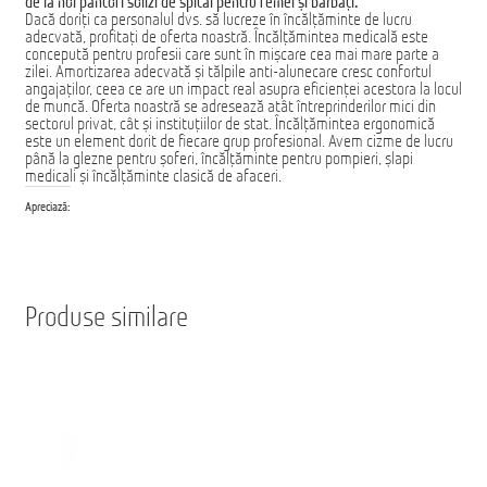
de la noi pantofi solizi de spital pentru femei și bărbați.
Dacă doriți ca personalul dvs. să lucreze în încălțăminte de lucru
adecvată, profitați de oferta noastră. Încălțămintea medicală este
concepută pentru profesii care sunt în mișcare cea mai mare parte a
zilei. Amortizarea adecvată și tălpile anti-alunecare cresc confortul
angajaților, ceea ce are un impact real asupra eficienței acestora la locul
de muncă. Oferta noastră se adresează atât întreprinderilor mici din
sectorul privat, cât și instituțiilor de stat. Încălțămintea ergonomică
este un element dorit de fiecare grup profesional. Avem cizme de lucru
până la glezne pentru șoferi, încălțăminte pentru pompieri, șlapi
medicali și încălțăminte clasică de afaceri.
Apreciază:
Produse similare