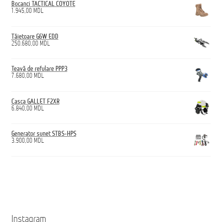
Bocanci TACTICAL COYOTE
1.945,00
MDL
Tăietoare G6W EDD
250.680,00
MDL
Țeavă de refulare PPP3
7.680,00
MDL
Casca GALLET F2XR
6.840,00
MDL
Generator sunet STBS-HPS
3.900,00
MDL
Instagram