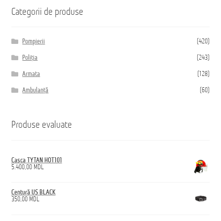
Categorii de produse
Домашняя страница
Pompierii
(420)
Poliția
(243)
Armata
(128)
Ambulanță
(60)
Produse evaluate
Casca TYTAN HOT101
5.400,00
MDL
Centură US BLACK
350,00
MDL