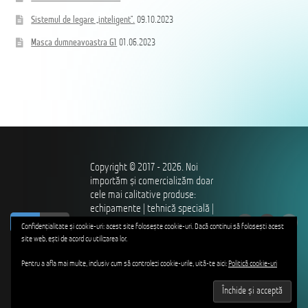
Sistemul de legare „inteligent”.
09.10.2023
Masca dumneavoastra G1
01.06.2023
Copyright © 2017 - 2026. Noi
importăm și comercializăm doar
cele mai calitative produse:
echipamente | tehnică specială |
ro
ru
îmbrăcăminte și încălțăminte |
Confidențialitate și cookie-uri: acest site folosește cookie-uri. Dacă continui să folosești acest
utilaje – pentru profesioniștii
site web, ești de acord cu utilizarea lor.
care ne apără independența,
hotarele, ordinea și siguranța
Pentru a afla mai multe, inclusiv cum să controlezi cookie-urile, uită-te aici:
Politică cookie-uri
publică, drepturile și libertățile.