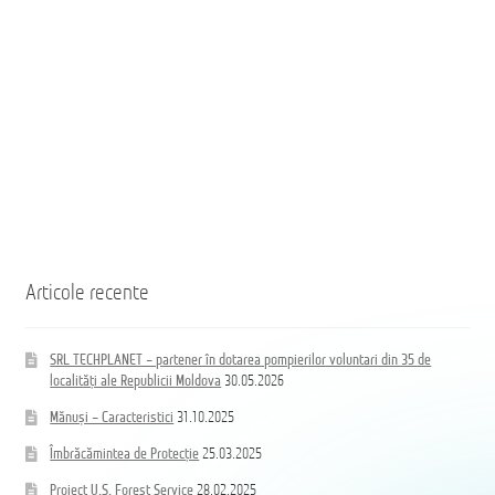
Moldova
Coloană
hidrand
DN80
B/BB
Articole recente
SRL TECHPLANET – partener în dotarea pompierilor voluntari din 35 de
localități ale Republicii Moldova
30.05.2026
Mănuși – Caracteristici
31.10.2025
Îmbrăcămintea de Protecție
25.03.2025
Proiect U.S. Forest Service
28.02.2025