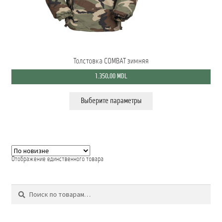
Мой аккаунт
О нас
Толстовка COMBAT зимняя
Оформить заказ
1.350,00
MDL
Подписка на рассылку: Все преимущества для вас
Этот
Выберите параметры
товар
Пожарная Техника
имеет
несколько
вариаций.
Полицейская Техника
Опции
можно
Скорая Помощь Тип ”C”
выбрать
на
Отображение единственного товара
странице
Условия
товара.
Поиск
Искать:
Школьный автобус Ford Transit M2