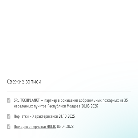
Moldova
Coloană
hidrand
DN80
B/BB
Свежие записи
SRL TECHPLANET — партнер в оснащении добровольных пожарных из 35
населённых пунктов Республики Молдова
30.05.2026
Перчатки – Характеристики
31.10.2025
Пожарные перчатки HOLIK
06.04.2023