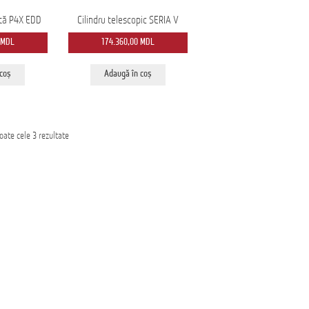
tă P4X EDD
Cilindru telescopic SERIA V
MDL
174.360,00
MDL
 coș
Adaugă în coș
Sortat
toate cele 3 rezultate
după
cele
mai
recente