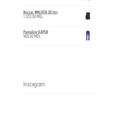
Rucsac WALKER 20 litri
1.020,00
MDL
Pantaloni KAPER
465,00
MDL
Instagram
Кроссовки
Ghete
ANTICUT
ANTICUT
O7S
O7S