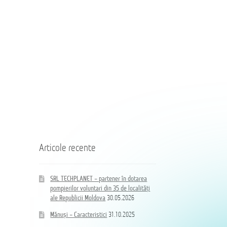
SRL
SRL
TECHPLANET
TECHPLANET
—
–
партнер
partener
в
în
оснащении
dotarea
добровольных
pompierilor
пожарных
voluntari
из
din
Coloană
35
35
hidrand
населённых
de
DN80
пунктов
localități
B/BB
Республики
ale
Молдова
Republicii
Moldova
Articole recente
SRL TECHPLANET – partener în dotarea
pompierilor voluntari din 35 de localități
ale Republicii Moldova
30.05.2026
Mănuși – Caracteristici
31.10.2025