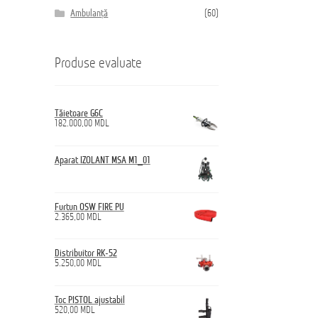
Ambulanță
(60)
Produse evaluate
Tăietoare G6C
182.000,00
MDL
Aparat IZOLANT MSA M1_01
Furtun OSW FIRE PU
2.365,00
MDL
Distribuitor RK-52
5.250,00
MDL
Toc PISTOL ajustabil
520,00
MDL