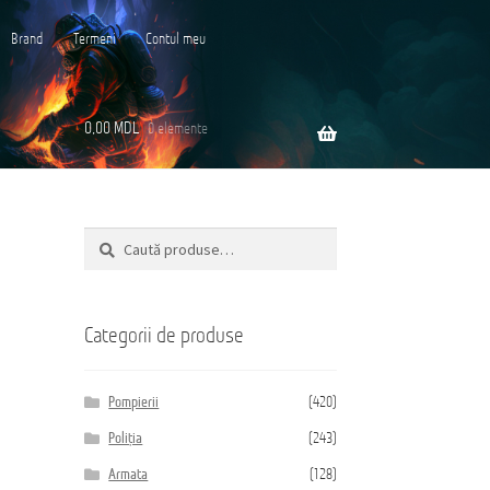
Brand
Termeni
Contul meu
0,00
MDL
0 elemente
Caută
Caută
ară
după:
Categorii de produse
Pompierii
(420)
Poliția
(243)
Armata
(128)