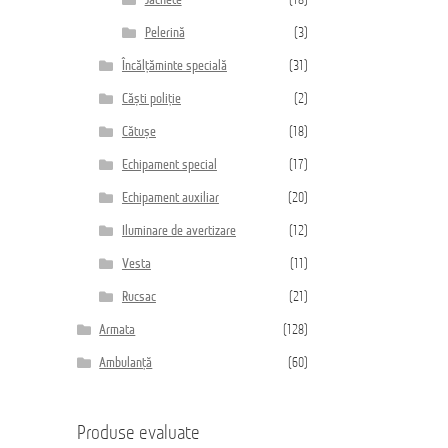
Jachete
(18)
Pelerină
(3)
Încălțăminte specială
(31)
Căști poliție
(2)
Cătușe
(18)
Echipament special
(17)
Echipament auxiliar
(20)
Iluminare de avertizare
(12)
Vesta
(11)
Rucsac
(21)
Armata
(128)
Ambulanță
(60)
Produse evaluate