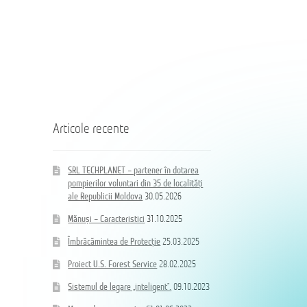
пожарных
voluntari
из
din
Coloană
35
35
hidrand
населённых
de
DN80
пунктов
localități
B/BB
Республики
ale
Молдова
Republicii
Moldova
Articole recente
SRL TECHPLANET – partener în dotarea
pompierilor voluntari din 35 de localități
ale Republicii Moldova
30.05.2026
Mănuși – Caracteristici
31.10.2025
Îmbrăcămintea de Protecție
25.03.2025
Proiect U.S. Forest Service
28.02.2025
Sistemul de legare „inteligent”.
09.10.2023