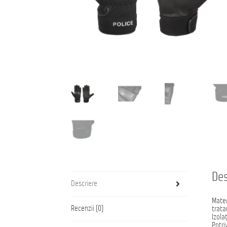
Des
Descriere
Mater
Recenzii (0)
trata
Izola
Potri