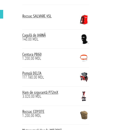
Rucsac SALVARE 45L
Cagulă de IARNĂ
140,00
MDL
Centura PB60
1.200,00
MDL
Pompă DELTA
117.180,00
MDL
Ham de siguranță P72mX
3.020,00
MDL
Rucsac COYOTE
1.200,00
MDL