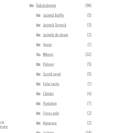
Îmbrăcăminte
(96)
Jachetă Baffle
(5)
Jachetă Termică
(3)
Jachetă de ploaie
(2)
Veste
(1)
Mănuși
(32)
Pulover
(5)
Scurtă iarnă
(5)
Fular tactic
(1)
Cămăși
(4)
Pantaloni
(7)
Tricou polo
(2)
ice.
Hanorace
(2)
itate.