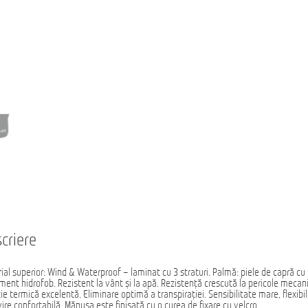
criere
ial superior: Wind & Waterproof – laminat cu 3 straturi. Palmă: piele de capră cu
ment hidrofob. Rezistent la vânt și la apă. Rezistență crescută la pericole mecan
ție termică excelentă. Eliminare optimă a transpirației. Sensibilitate mare, flexibil
vire confortabilă. Mănușa este finisată cu o curea de fixare cu velcro.