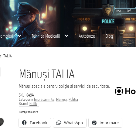
Înscrie-te!
Pompieri
Tehnica Medicală
Autobuze
Blog
 noi
Finalizare
Ford Transit M2: Autobuz Școlar
și TALIA
Eurocargo 4×4
Magazin
MS AMBULANCE MODEL MX
Tehnica Medicală
Tehnica Milit
Mănuși TALIA
раница
Mănuși speciale pentru poliție și servicii de securitate.
SKU:
8494
Categorii:
Îmbrăcăminte
,
Mănuși
,
Poliția
Brand:
Holik
Partajează asta:
Facebook
WhatsApp
Imprimare