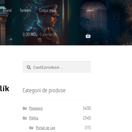
Brand
Termeni
Contul meu
0,00
MDL
0 elemente
Caută
Caută
ară
după:
Categorii de produse
Pompierii
(420)
Poliția
(243)
Purtat pe cap
(17)