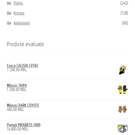
Poliția
(243)
Armata
(128)
Ambulanță
(60)
Produse evaluate
Casca CALISIA CV102
7.200,00
MDL
Mănuși TAIPA
1.290,00
MDL
Mănuși DARK COYOTE
450,00
MDL
Pompă PROGRESS 1000
14.800,00
MDL