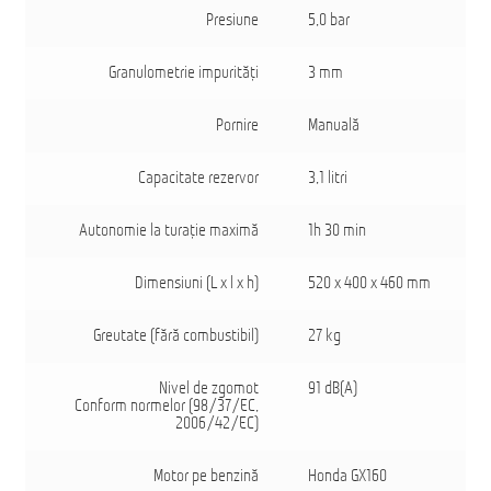
Presiune
5,0 bar
Granulometrie impurităţi
3 mm
Pornire
Manuală
Capacitate rezervor
3,1 litri
Autonomie la turaţie maximă
1h 30 min
Dimensiuni (L x l x h)
520 x 400 x 460 mm
Greutate (fără combustibil)
27 kg
Nivel de zgomot
91 dB(A)
Conform normelor (98/37/EC,
2006/42/EC)
Motor pe benzină
Honda GX160