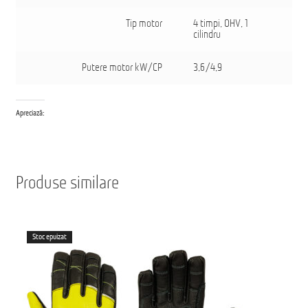
Tip motor
4 timpi, OHV, 1
cilindru
Putere motor kW/CP
3,6/4,9
Apreciază:
Produse similare
Stoc epuizat