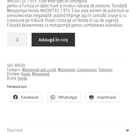
WH20XT EX / EFX, 5 bar este special concepută
pentru a furniza un debit mare și niveluri ridicate de presiune. Totodată,
Домашняя страница
Motopompa Honda WH20XT EX / EFX, 5 bar este extrem de puternică iar
presiunea este inegalabilă, putând împinge apa în cantități uriașe și cu
o presiune pe măsură. Puteți conta pe un Honda în caz de urgență.
Folosită deasemenea ca motopompă pentru combaterea incendiilor.
Cantitate
Adaugă în coș
Motopompă
Honda
WH20X
SKU:
WH20X
Categorii:
Motopompă apă curată
,
Motopompe, Compresoare
,
Pompierii
Etichete:
Honda
,
Motopompă
Brand:
Honda
Partajează asta:
Facebook
WhatsApp
Imprimare
Descriere