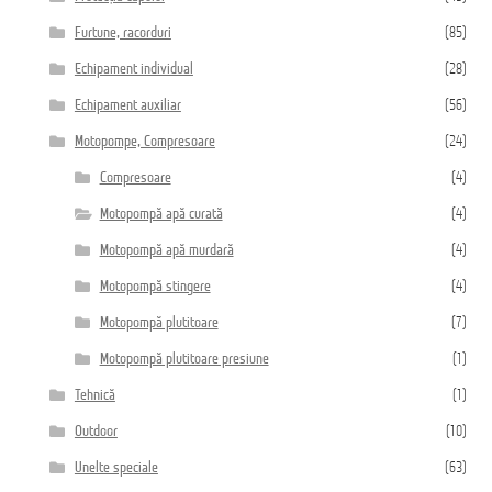
Furtune, racorduri
(85)
Echipament individual
(28)
Echipament auxiliar
(56)
Motopompe, Compresoare
(24)
Compresoare
(4)
Motopompă apă curată
(4)
Motopompă apă murdară
(4)
Motopompă stingere
(4)
Motopompă plutitoare
(7)
Motopompă plutitoare presiune
(1)
Tehnică
(1)
Outdoor
(10)
Unelte speciale
(63)