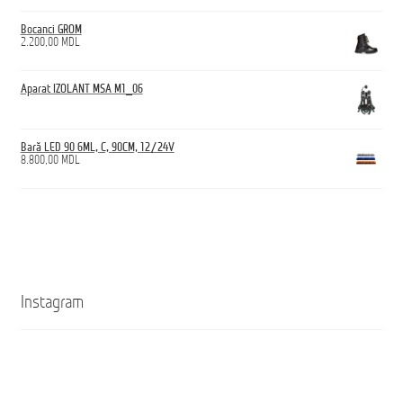
Bocanci GROM
2.200,00
MDL
Aparat IZOLANT MSA M1_06
Bară LED 90 6ML, C, 90CM, 12/24V
8.800,00
MDL
Instagram
Кроссовки
Ghete
ANTICUT
ANTICUT
O7S
O7S