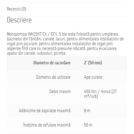
Recenzii (0)
Descriere
Motopompa WH20XT EX / EFX, 5 bar este folosită pentru umplerea
bazinelor din fântâni, canale, lacuri, pentru alimentarea instalaţiilor de
irigat prin picurare, pentru alimentarea instalaţiilor de irigat prin
aspersie fină care nu necesită presiune ridicată, pentru evacuarea
apelor din canale, subsoluri, pivniţe.
Diametru de racordare
2” (50 mm)
Domeniu de utilizare
Ape curate
Debit maxim
450 litri / minut (27
m³/oră)
Adâncime de aspiraţie maximă
8 m
Înalţime de refulare maximă
50 m