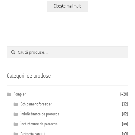
Citește mai mult
Caută
Caută
după:
Categorii de produse
Pompierii
(420)
Echipament forestier
(32)
Îmbrăcăminte de protecție
(82)
Încălțăminte de protecție
(44)
Protecția capului
(43)