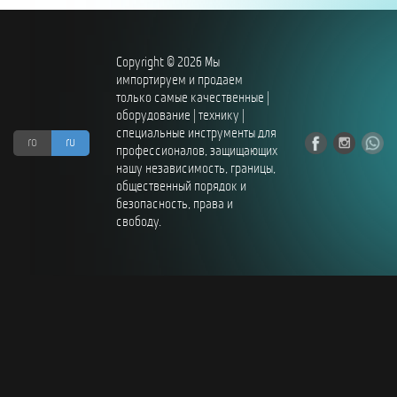
Мой аккаунт
Copyright © 2026 Mы
О нас
импортируем и продаем
только самые качественные |
Оформить заказ
оборудование | технику |
специальные инструменты для
ro
ru
Подписка на рассылку: Все преимущества для вас
профессионалов, защищающих
нашу независимость, границы,
общественный порядок и
Пожарная Техника
безопасность, права и
свободу.
Полицейская Техника
Скорая Помощь Тип ”C”
Условия
Школьный автобус Ford Transit M2