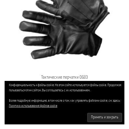
Тактические перчатки OG03
Конфиденциальность и файлы cookie: На этом сайте используются файлы cookie. Продолжая
627,00
MDL
пользоваться этим сайтом, Вы соглашаетесь с их использованием.
В корзину
Более подробную информацию, в том числе о том, как управлять файлами cookie, см. здесь:
Политика использования файлов cookie