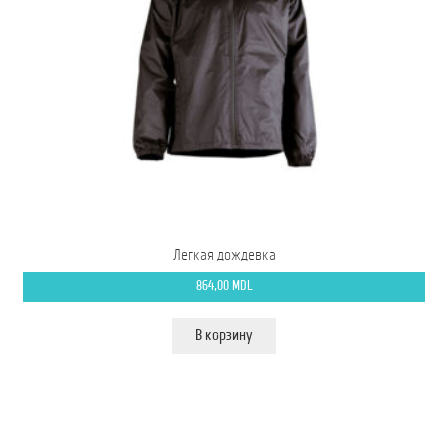
Мой аккаунт
О нас
Оформить заказ
Подписка на рассылку: Все преимущества для вас
Пожарная Техника
Легкая дождевка
Полицейская Техника
864,00
MDL
Скорая Помощь Тип ”C”
В корзину
Условия
Школьный автобус Ford Transit M2