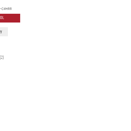
о-синяя
MDL
ну
Сортировка:
(2)
самые
недавние