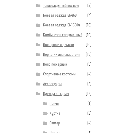
Теплозащитный костюм
(2)
Боевая одежда EN469
(7)
Боевая одежда EN15384
(10)
Комбинезон специальный
(10)
Пожарные перчатки
(14)
Перчатки для спасателя
(15)
Пояс пожарный
(5)
Спортивные костюмы
(4)
Аксессуары
(3)
Одежда казармы
(12)
Пончо
(1)
Куртка
(2)
Свитер
(4)