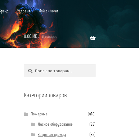
Бренд
Условия
Мой аккаунт
0,00
MDL
0 товаров
Поиск
Искать:
”C”
Категории товаров
Пожарные
(418)
Лесное оборудование
(32)
Защитная одежда
(82)