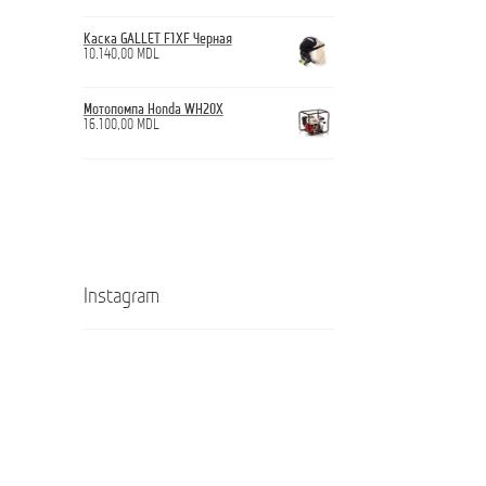
Каска GALLET F1XF Черная
10.140,00
MDL
Мотопомпа Honda WH20X
16.100,00
MDL
Instagram
Кроссовки
Ghete
ANTICUT
ANTICUT
O7S
O7S