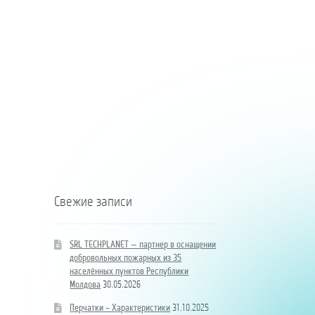
SRL
SRL
TECHPLANET
TECHPLANET
—
–
партнер
partener
в
în
оснащении
dotarea
добровольных
pompierilor
пожарных
voluntari
из
din
Coloană
35
35
hidrand
населённых
de
DN80
пунктов
localități
B/BB
Республики
ale
Молдова
Republicii
Moldova
Свежие записи
SRL TECHPLANET — партнер в оснащении
добровольных пожарных из 35
населённых пунктов Республики
Молдова
30.05.2026
Перчатки – Характеристики
31.10.2025