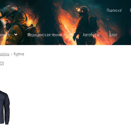
Подписка!
хника
Медицинская техника
Автобусы
Блог
хника
Контакты
Корзина
Магазин
Медицинская Техника
Мой аккаунт
О нас
азармы
Куртка
Сортировка:
(2)
щества для вас
Пожарная Техника
Полицейская Техника
Скорая Помощь Тип 
самые
недавние