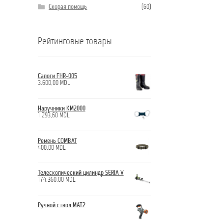
Скорая помощь
(60)
Рейтинговые товары
Сапоги FHR-005
3.600,00
MDL
Наручники КМ2000
1.293,60
MDL
Ремень COMBAT
400,00
MDL
Телескопический цилиндр SERIA V
174.360,00
MDL
Ручной ствол МАТ2