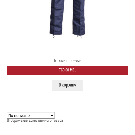
Мой аккаунт
О нас
Оформить заказ
Подписка на рассылку: Все преимущества для вас
Брюки полевые
Пожарная Техника
760,00
MDL
Полицейская Техника
В корзину
Скорая Помощь Тип ”C”
Условия
Школьный автобус Ford Transit M2
Отображение единственного товара