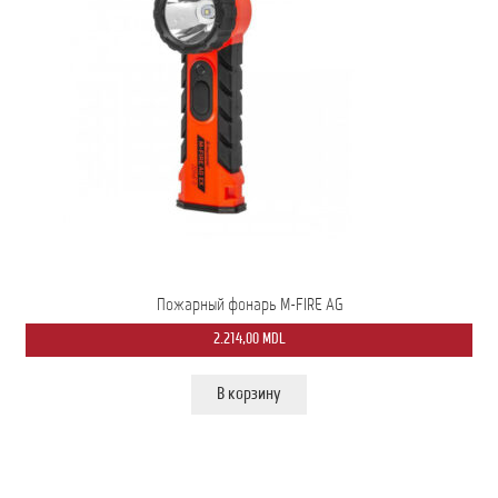
Мой аккаунт
О нас
Оформить заказ
Подписка на рассылку: Все преимущества для вас
Пожарная Техника
Полицейская Техника
Пожарный фонарь M-FIRE AG
Скорая Помощь Тип ”C”
2.214,00
MDL
Условия
В корзину
Школьный автобус Ford Transit M2