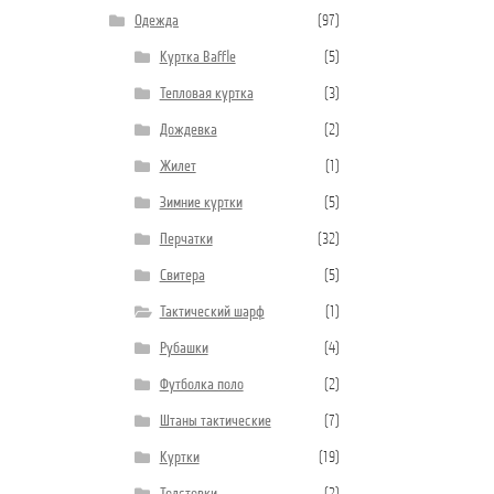
Одежда
(97)
Куртка Baffle
(5)
Тепловая куртка
(3)
Дождевка
(2)
Жилет
(1)
Зимние куртки
(5)
Перчатки
(32)
Свитера
(5)
Тактический шарф
(1)
Рубашки
(4)
Футболка поло
(2)
Штаны тактические
(7)
Куртки
(19)