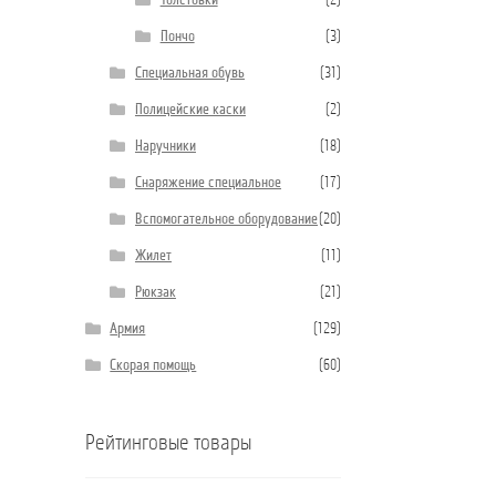
Толстовки
(2)
Пончо
(3)
Специальная обувь
(31)
Полицейские каски
(2)
Наручники
(18)
Снаряжение специальное
(17)
Вспомогательное оборудование
(20)
Жилет
(11)
Рюкзак
(21)
Армия
(129)
Скорая помощь
(60)
Рейтинговые товары