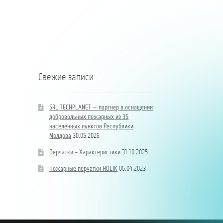
hidrand
населённых
de
DN80
пунктов
localități
B/BB
Республики
ale
Молдова
Republicii
Moldova
Свежие записи
SRL TECHPLANET — партнер в оснащении
добровольных пожарных из 35
населённых пунктов Республики
Молдова
30.05.2026
Перчатки – Характеристики
31.10.2025
Пожарные перчатки HOLIK
06.04.2023