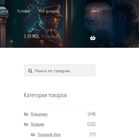
Бренд
Условия
Мой аккаунт
0,00
MDL
0 товаров
Поиск
Искать:
”C”
Категории товаров
Пожарные
(418)
Полиция
(232)
Головной убор
(17)