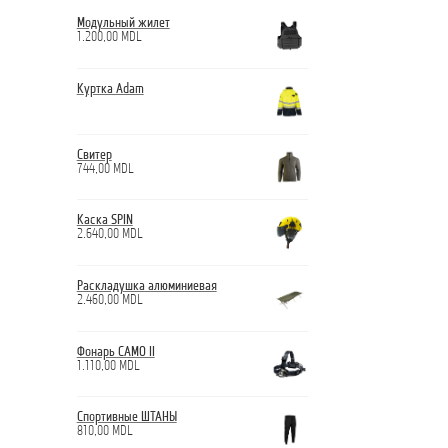
Модульный жилет
1.200,00
MDL
Куртка Adam
Свитер
744,00
MDL
Каска SPIN
2.640,00
MDL
Раскладушка алюминиевая
2.460,00
MDL
Фонарь CAMO II
1.110,00
MDL
Спортивные ШТАНЫ
810,00
MDL