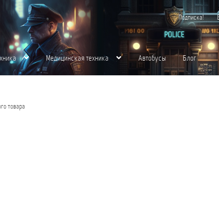
Подписка!
хника
Медицинская техника
Автобусы
Блог
хника
Контакты
Корзина
Магазин
Медицинская Техника
Мой аккаунт
О нас
го товара
щества для вас
Пожарная Техника
Полицейская Техника
Скорая Помощь Тип 