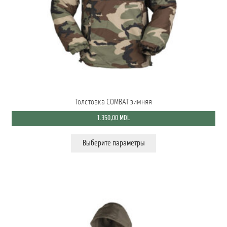
Мой аккаунт
О нас
Оформить заказ
Подписка на рассылку: Все преимущества для вас
Толстовка COMBAT зимняя
Пожарная Техника
1.350,00
MDL
Полицейская Техника
Этот
Выберите параметры
товар
Скорая Помощь Тип ”C”
имеет
несколько
вариаций.
Условия
Опции
можно
выбрать
Школьный автобус Ford Transit M2
на
странице
товара.