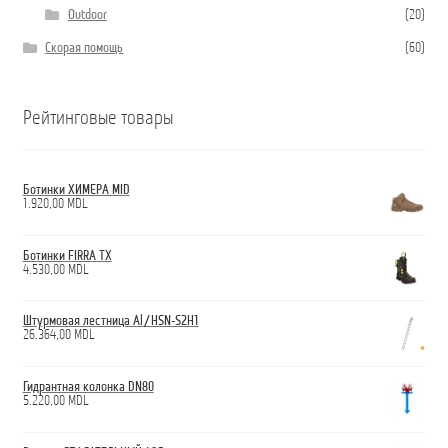
Outdoor
(20)
Скорая помощь
(60)
Рейтинговые товары
Ботинки ХИМЕРА MID
1.920,00
MDL
Ботинки FIRRA TX
4.530,00
MDL
Штурмовая лестница Al/HSN-S2H1
26.364,00
MDL
Гидрантная колонка DN80
5.220,00
MDL