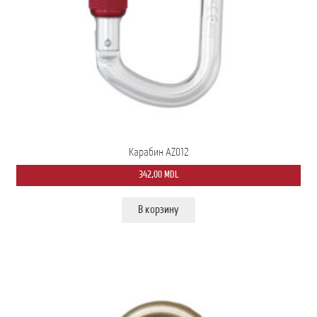
Мой аккаунт
О нас
Оформить заказ
Подписка на рассылку: Все преимущества для вас
Пожарная Техника
Карабин AZ012
342,00
MDL
Полицейская Техника
В корзину
Скорая Помощь Тип ”C”
Условия
Школьный автобус Ford Transit M2