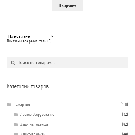
В корзину
Сортировка:
Показаны все результаты (5)
самые
недавние
Поиск
Искать:
Категории товаров
Пожарные
(418)
Лесное оборудование
(32)
Защитная одежда
(82)
Защитная обувь
(44)