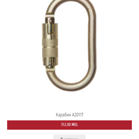
Карабин AZ011T
312,00
MDL