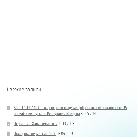
Республики
ale
Молдова
Republicii
Moldova
Coloană
hidrand
DN80
B/BB
Свежие записи
SRL TECHPLANET — партнер в оснащении добровольных пожарных из 35
населённых пунктов Республики Молдова
30.05.2026
Перчатки – Характеристики
31.10.2025
Пожарные перчатки HOLIK
06.04.2023