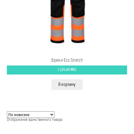
Мой аккаунт
О нас
Оформить заказ
Подписка на рассылку: Все преимущества для вас
Брюки Eco Stretch
Пожарная Техника
1.224,00
MDL
Полицейская Техника
В корзину
Скорая Помощь Тип ”C”
Условия
Школьный автобус Ford Transit M2
Отображение единственного товара