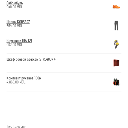
Сабо обувь
940,00
MDL
Штаны KORSARZ
564,00
MDL
Наушники IHA 121
402,00
MDL
Шкаф боевой одежды STRC400/4
Комплект рукавов 100м
4.860,00
MDL
Instagram