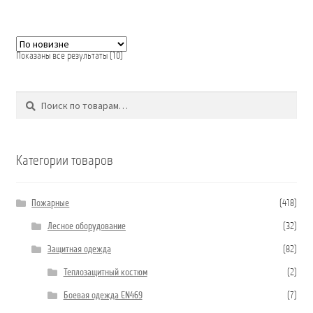
Сортировка:
Показаны все результаты (10)
самые
недавние
Поиск
Искать:
Категории товаров
Пожарные
(418)
Лесное оборудование
(32)
Защитная одежда
(82)
Теплозащитный костюм
(2)
Боевая одежда EN469
(7)