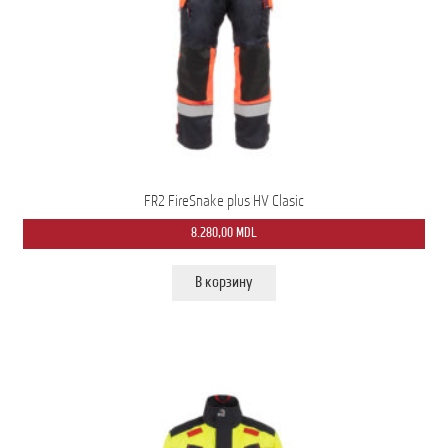
Мой аккаунт
О нас
Оформить заказ
Подписка на рассылку: Все преимущества для вас
FR2 FireSnake plus HV Clasic
Пожарная Техника
8.280,00
MDL
Полицейская Техника
В корзину
Скорая Помощь Тип ”C”
Условия
Школьный автобус Ford Transit M2