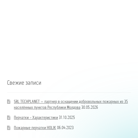
Moldova
Coloană
hidrand
DN80
B/BB
Свежие записи
SRL TECHPLANET — партнер в оснащении добровольных пожарных из 35
населённых пунктов Республики Молдова
30.05.2026
Перчатки – Характеристики
31.10.2025
Пожарные перчатки HOLIK
06.04.2023