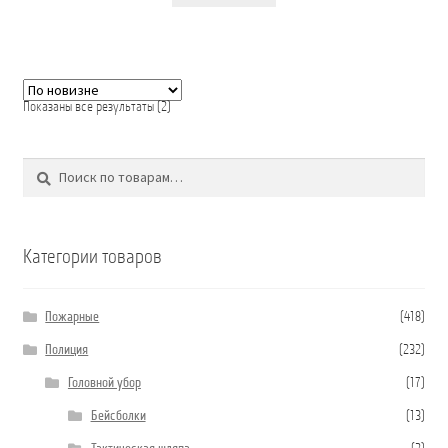
Сортировка:
Показаны все результаты (2)
самые
недавние
Поиск
Искать:
Категории товаров
Пожарные
(418)
Полиция
(232)
Головной убор
(17)
Бейсболки
(13)