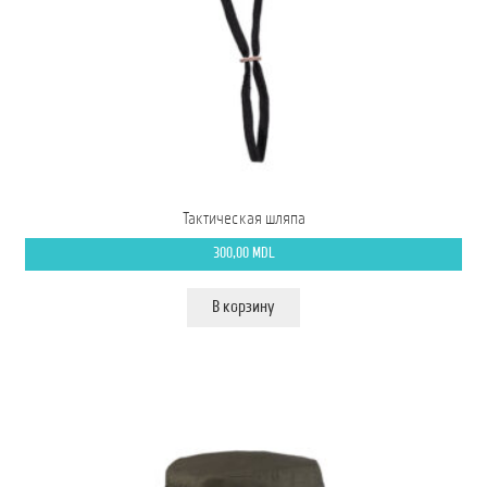
Мой аккаунт
О нас
Оформить заказ
Подписка на рассылку: Все преимущества для вас
Тактическая шляпа
Пожарная Техника
300,00
MDL
Полицейская Техника
В корзину
Скорая Помощь Тип ”C”
Условия
Школьный автобус Ford Transit M2