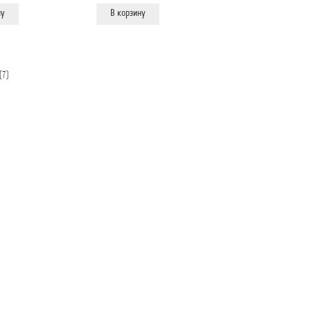
ну
В корзину
Сортировка:
(7)
самые
недавние