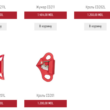
211L
Жумар CD211
Кроль CD202L
MDL
1.464,00
MDL
1.260,00
MDL
ну
В корзину
В корзину
201L
Кроль CD201
MDL
1.200,00
MDL