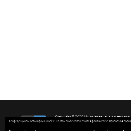
Copyright © 2026 Mы импортируем и продае
ro
ru
Конфиденциальность и файлы cookie: На этом сайте используются файлы cookie. Продолжая польз
защищающих нашу независимость, границы, 