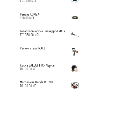
1.293,60
MDL
Ремень COMBAT
400,00
MDL
Телескопический цилиндр SERIA V
174.360,00
MDL
Ручной ствол МАТ2
Каска GALLET F1XF Черная
10.140,00
MDL
Мотопомпа Honda WH20X
16.100,00
MDL