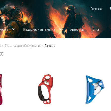
Подписка!
хника
Медицинская техника
Автобусы
Блог
хника
Контакты
Корзина
Магазин
Медицинская Техника
Мой аккаунт
О нас
е
Спасательное оборудование
Зажимы
Сортировка:
(7)
щества для вас
Пожарная Техника
Полицейская Техника
Скорая Помощь Тип 
самые
недавние