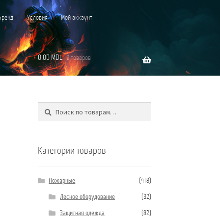
Бренд
Условия
Мой аккаунт
0,00
MDL
0 товаров
Поиск
Искать:
”C”
Категории товаров
Пожарные
(418)
Лесное оборудование
(32)
Защитная одежда
(82)