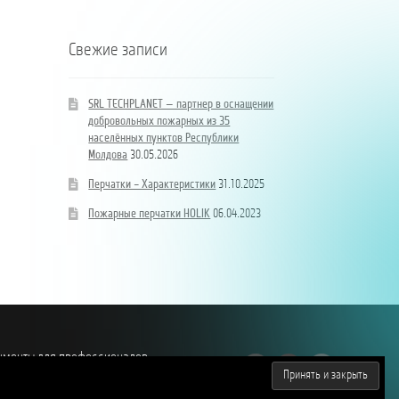
Свежие записи
SRL TECHPLANET — партнер в оснащении
добровольных пожарных из 35
населённых пунктов Республики
Молдова
30.05.2026
Перчатки – Характеристики
31.10.2025
Пожарные перчатки HOLIK
06.04.2023
рументы для профессионалов,