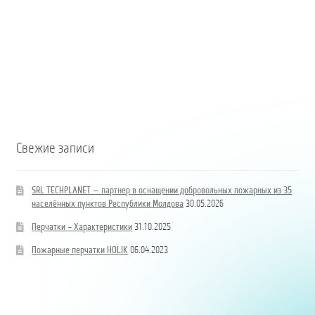
B/BB
Свежие записи
SRL TECHPLANET — партнер в оснащении добровольных пожарных из 35
населённых пунктов Республики Молдова
30.05.2026
Перчатки – Характеристики
31.10.2025
Пожарные перчатки HOLIK
06.04.2023