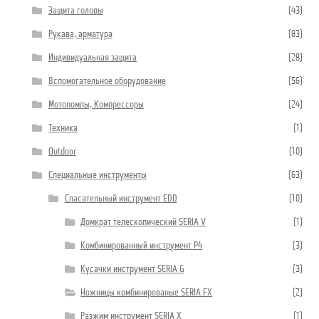
Защита головы
(43)
Рукава, арматура
(83)
Индивидуальная защита
(28)
Вспомогательное оборудование
(56)
Мотопомпы, Компрессоры
(24)
Техника
(1)
Outdoor
(10)
Специальные инструменты
(63)
Спасательный инструмент EDD
(10)
Домкрат телескопический SERIA V
(1)
Комбинированный инструмент P4
(3)
Кусачки инструмент SERIA G
(3)
Ножницы комбинированые SERIA FX
(2)
Разжим инструмент SERIA X
(1)