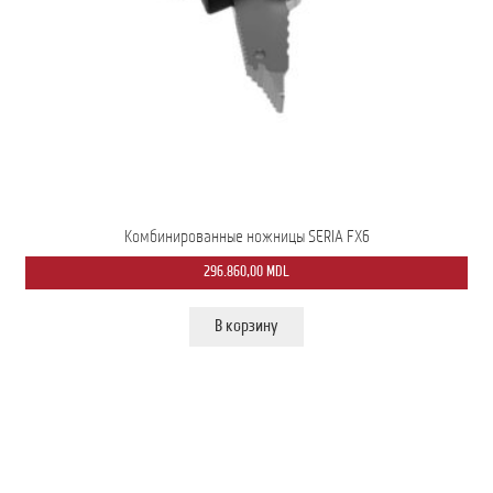
Мой аккаунт
О нас
Оформить заказ
Подписка на рассылку: Все преимущества для вас
Пожарная Техника
Комбинированные ножницы SERIA FX6
296.860,00
MDL
Полицейская Техника
В корзину
Скорая Помощь Тип ”C”
Условия
Школьный автобус Ford Transit M2