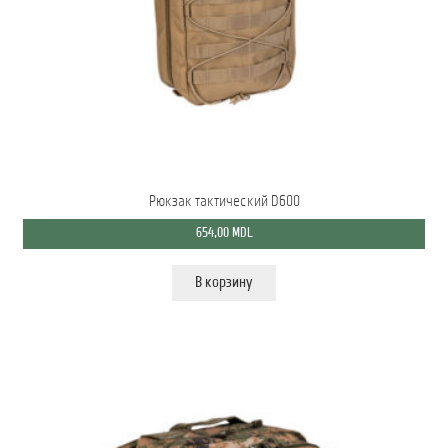
Мой аккаунт
О нас
Оформить заказ
Подписка на рассылку: Все преимущества для вас
Рюкзак тактический D600
Пожарная Техника
654,00
MDL
Полицейская Техника
В корзину
Скорая Помощь Тип ”C”
Условия
Школьный автобус Ford Transit M2