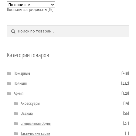
Сортировка:
Показаны все результаты (16)
самые
недавние
Поиск
Искать:
Категории товаров
Пожарные
(418)
Полиция
(232)
Армия
(129)
Аксессуары
(14)
Одежда
(56)
Специальная обувь
(27)
Тактические каски
(1)