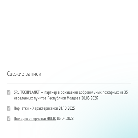
hidrand
DN80
B/BB
Свежие записи
SRL TECHPLANET — партнер в оснащении добровольных пожарных из 35
населённых пунктов Республики Молдова
30.05.2026
Перчатки – Характеристики
31.10.2025
Пожарные перчатки HOLIK
06.04.2023