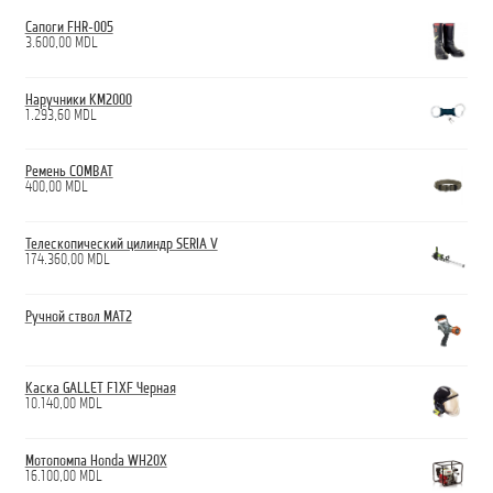
Сапоги FHR-005
3.600,00
MDL
Наручники КМ2000
1.293,60
MDL
Ремень COMBAT
400,00
MDL
Телескопический цилиндр SERIA V
174.360,00
MDL
Ручной ствол МАТ2
Каска GALLET F1XF Черная
10.140,00
MDL
Мотопомпа Honda WH20X
16.100,00
MDL