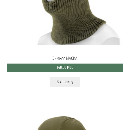
Мой аккаунт
О нас
Оформить заказ
Подписка на рассылку: Все преимущества для вас
Зимняя МАСКА
Пожарная Техника
140,00
MDL
Полицейская Техника
В корзину
Скорая Помощь Тип ”C”
Условия
Школьный автобус Ford Transit M2