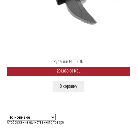
Мой аккаунт
О нас
Оформить заказ
Подписка на рассылку: Все преимущества для вас
Кусачки G6C EDD
Пожарная Техника
281.860,00
MDL
Полицейская Техника
В корзину
Скорая Помощь Тип ”C”
Условия
Школьный автобус Ford Transit M2
Отображение единственного товара