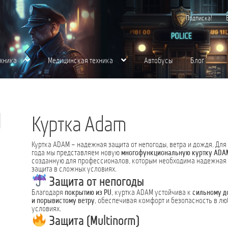
Подписка!
хника
Медицинская техника
Автобусы
Блог
хника
Контакты
Корзина
Магазин
Медицинская Техника
Мой аккаунт
О нас
m
щества для вас
Пожарная Техника
Полицейская Техника
Скорая Помощь Тип 
Куртка Adam
Куртка ADAM – надежная защита от непогоды, ветра и дождя. Для
года мы представляем новую
многофункциональную куртку ADA
созданную для профессионалов, которым необходима надежная
защита в сложных условиях.
Защита от непогоды
Благодаря
покрытию из PU
, куртка ADAM устойчива к
сильному 
и порывистому ветру
, обеспечивая комфорт и безопасность в лю
условиях.
Защита (Multinorm)