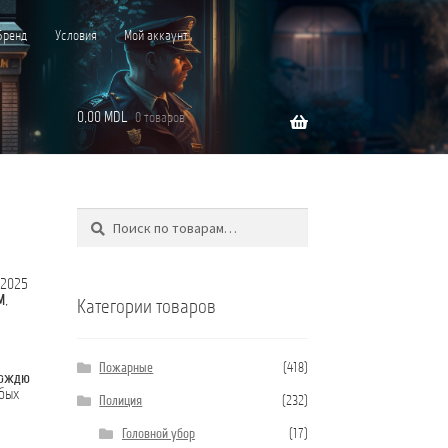
Бренд
Условия
Мой аккаунт
0,00
MDL
0 товаров
Поиск
Искать:
”C”
 2025
M
,
Категории товаров
Пожарные
(418)
дождю
бых
Полиция
(232)
Головной убор
(17)