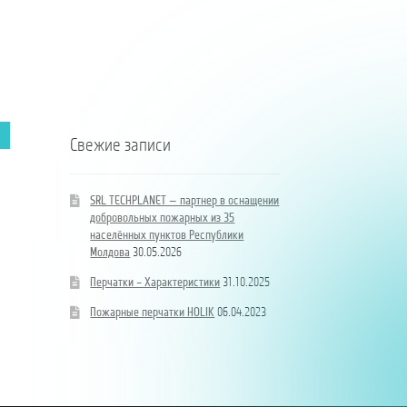
35
35
hidrand
населённых
de
DN80
пунктов
localități
B/BB
Республики
ale
Молдова
Republicii
Moldova
Свежие записи
SRL TECHPLANET — партнер в оснащении
добровольных пожарных из 35
населённых пунктов Республики
Молдова
30.05.2026
Перчатки – Характеристики
31.10.2025
Пожарные перчатки HOLIK
06.04.2023