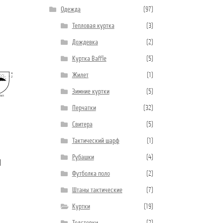
Одежда
(97)
Тепловая куртка
(3)
Дождевка
(2)
Куртка Baffle
(5)
Жилет
(1)
Зимние куртки
(5)
Перчатки
(32)
Свитера
(5)
Тактический шарф
(1)
Рубашки
(4)
й
Футболка поло
(2)
Штаны тактические
(7)
Куртки
(19)