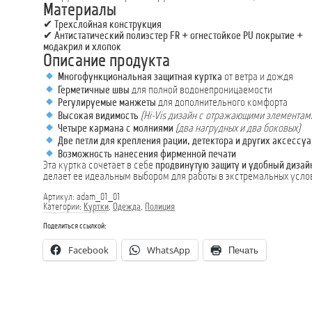
Материалы
✔
Трехслойная конструкция
✔
Антистатический полиэстер FR + огнестойкое PU покрытие +
модакрил и хлопок
Описание продукта
Многофункциональная защитная куртка
от ветра и дождя
Герметичные швы
для полной водонепроницаемости
Регулируемые манжеты
для дополнительного комфорта
Высокая видимость
(Hi-Vis дизайн с отражающими элементам
Четыре кармана с молниями
(два нагрудных и два боковых)
Две петли для крепления рации, детектора и других аксессу
Возможность нанесения фирменной печати
Эта куртка сочетает в себе
продвинутую защиту и удобный дизай
делает ее идеальным выбором для работы в экстремальных усло
Артикул:
adam_01_01
Категории:
Куртки
,
Одежда
,
Полиция
Поделиться ссылкой:
Facebook
WhatsApp
Печать