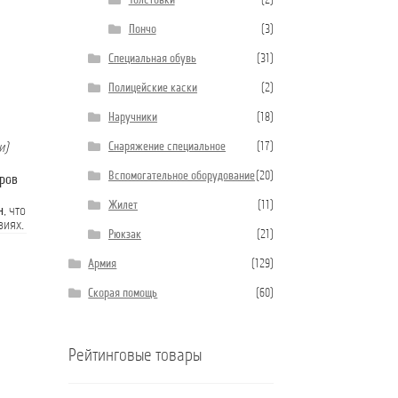
Толстовки
(2)
Пончо
(3)
Специальная обувь
(31)
Полицейские каски
(2)
Наручники
(18)
Снаряжение специальное
(17)
и)
Вспомогательное оборудование
(20)
аров
Жилет
(11)
н
, что
виях.
Рюкзак
(21)
Армия
(129)
Скорая помощь
(60)
Рейтинговые товары