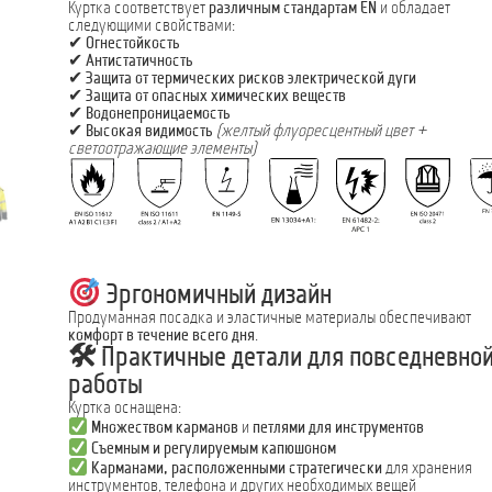
Куртка соответствует
различным стандартам EN
и обладает
следующими свойствами:
✔
Огнестойкость
✔
Антистатичность
✔
Защита от термических рисков электрической дуги
✔
Защита от опасных химических веществ
✔
Водонепроницаемость
✔
Высокая видимость
(желтый флуоресцентный цвет +
светоотражающие элементы)
Эргономичный дизайн
Продуманная посадка и эластичные материалы обеспечивают
комфорт в течение всего дня
.
🛠 Практичные детали для повседневно
работы
Куртка оснащена:
Множеством карманов
и
петлями для инструментов
Съемным и регулируемым капюшоном
Карманами, расположенными стратегически
для хранения
инструментов, телефона и других необходимых вещей