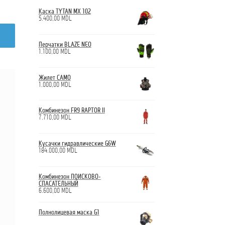
Каска TYTAN MX 102
5.400,00
MDL
Перчатки BLAZE NEO
1.100,00
MDL
Жилет CAMO
1.000,00
MDL
Комбинезон FR9 RAPTOR II
7.710,00
MDL
Кусачки гидравлические G6W
184.000,00
MDL
Комбинезон ПОИСКОВО-
СПАСАТЕЛЬНЫЙ
6.600,00
MDL
Полнолицевая маска G1