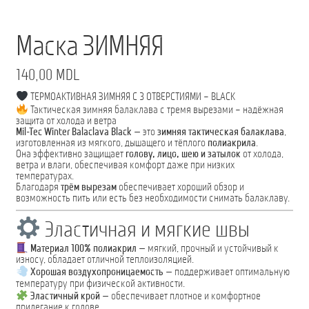
Маска ЗИМНЯЯ
140,00
MDL
ТЕРМОАКТИВНАЯ ЗИМНЯЯ С 3 ОТВЕРСТИЯМИ – BLACK
Тактическая зимняя балаклава с тремя вырезами – надёжная
защита от холода и ветра
Mil-Tec Winter Balaclava Black
— это
зимняя тактическая балаклава
,
изготовленная из мягкого, дышащего и тёплого
полиакрила
.
Она эффективно защищает
голову, лицо, шею и затылок
от холода,
ветра и влаги, обеспечивая комфорт даже при низких
температурах.
Благодаря
трём вырезам
обеспечивает хороший обзор и
возможность пить или есть без необходимости снимать балаклаву.
Эластичная и мягкие швы
Материал 100% полиакрил
— мягкий, прочный и устойчивый к
износу, обладает отличной теплоизоляцией.
Хорошая воздухопроницаемость
— поддерживает оптимальную
температуру при физической активности.
Эластичный крой
— обеспечивает плотное и комфортное
прилегание к голове.