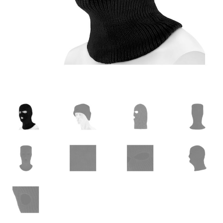
Мой аккаунт
О нас
Оформить заказ
Подписка на рассылку: Все преимущества для вас
Пожарная Техника
Полицейская Техника
Скорая Помощь Тип ”C”
Условия
Школьный автобус Ford Transit M2