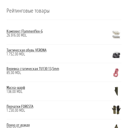
Рейтинговые товары
Комплект Flammenflex-G
26.916,00
MDL
Тактическая обувь VERONA
1.752,00
MDL
Веревка статическая TU130 13,5mm
85,00
MDL
Маска-шарф
138,00
MDL
Перчатки FORESTA
1.230,00
MDL
Пончо от дождя