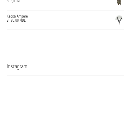
507,00
MDL
Каска Ampere
3.180,00
MDL
Instagram
Кроссовки
Ghete
ANTICUT
ANTICUT
O7S
O7S