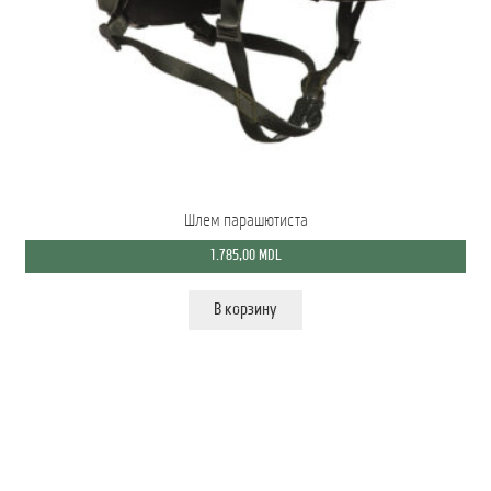
Мой аккаунт
О нас
Оформить заказ
Подписка на рассылку: Все преимущества для вас
Шлем парашютиста
Пожарная Техника
1.785,00
MDL
Полицейская Техника
В корзину
Скорая Помощь Тип ”C”
Условия
Школьный автобус Ford Transit M2