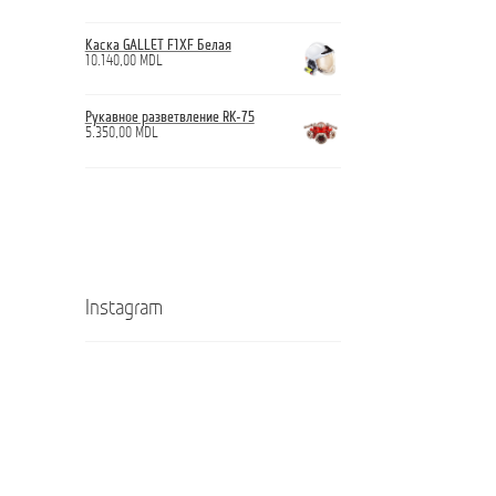
Каска GALLET F1XF Белая
10.140,00
MDL
Рукавное разветвление RK-75
5.350,00
MDL
Instagram
Кроссовки
Ghete
ANTICUT
ANTICUT
O7S
O7S