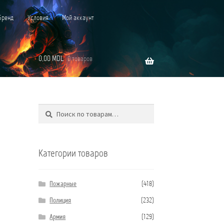
Бренд
Условия
Мой аккаунт
0,00
MDL
0 товаров
Поиск
Искать:
”C”
Категории товаров
Пожарные
(418)
Полиция
(232)
Армия
(129)