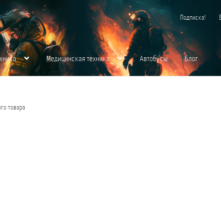
Подписка!
хника
Медицинская техника
Автобусы
Блог
хника
Контакты
Корзина
Магазин
Медицинская Техника
Мой аккаунт
О нас
го товара
щества для вас
Пожарная Техника
Полицейская Техника
Скорая Помощь Тип 