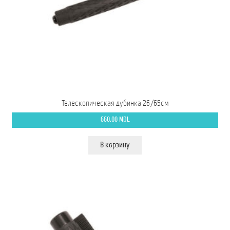
Мой аккаунт
О нас
Оформить заказ
Подписка на рассылку: Все преимущества для вас
Телескопическая дубинка 26/65см
Пожарная Техника
660,00
MDL
Полицейская Техника
В корзину
Скорая Помощь Тип ”C”
Условия
Школьный автобус Ford Transit M2