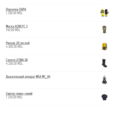
Перчатки TAIPA
1.290,00
MDL
Маска ACRILYC 3
140,00
MDL
Рюкзак 2H лесной
4.300,00
MDL
Сапоги LESNA GII
4.200,00
MDL
Дыхательный аппарат MSA M1_04
Свитер темно-синий
1.250,00
MDL