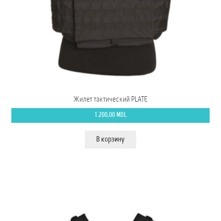
Мой аккаунт
О нас
Оформить заказ
Подписка на рассылку: Все преимущества для вас
Жилет тактический PLATE
Пожарная Техника
1.200,00
MDL
Полицейская Техника
В корзину
Скорая Помощь Тип ”C”
Условия
Школьный автобус Ford Transit M2