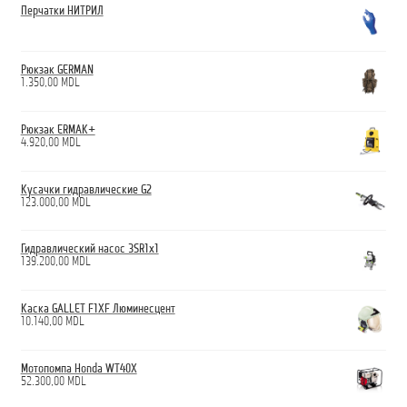
Перчатки НИТРИЛ
Рюкзак GERMAN
1.350,00
MDL
Рюкзак ERMAK+
4.920,00
MDL
Кусачки гидравлические G2
123.000,00
MDL
Гидравлический насос 3SR1x1
139.200,00
MDL
Каска GALLET F1XF Люминесцент
10.140,00
MDL
Мотопомпа Honda WT40X
52.300,00
MDL