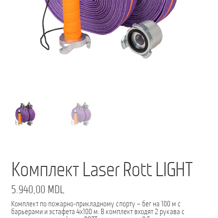
Мой аккаунт
О нас
Оформить заказ
Подписка на рассылку: Все преимущества для вас
Пожарная Техника
Полицейская Техника
Скорая Помощь Тип ”C”
Комплект Laser Rott LIGHT
Условия
5.940,00
MDL
Школьный автобус Ford Transit M2
Комплект по пожарно-прикладному спорту – бег на 100 м с
барьерами и эстафета 4х100 м. В комплект входят 2 рукава с