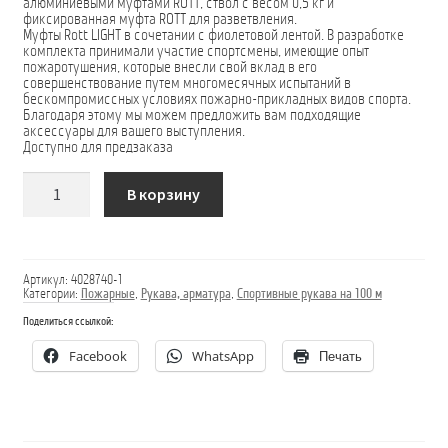
алюминиевыми муфтами ROTT, ствол с весом 0,5 кг и
фиксированная муфта ROTT для разветвления.
Муфты Rott LIGHT в сочетании с фиолетовой лентой. В разработке
комплекта принимали участие спортсмены, имеющие опыт
пожаротушения, которые внесли свой вклад в его
совершенствование путем многомесячных испытаний в
бескомпромиссных условиях пожарно-прикладных видов спорта.
Благодаря этому мы можем предложить вам подходящие
аксессуары для вашего выступления.
Доступно для предзаказа
Количество
В корзину
товара
Комплект
Laser
Rott
LIGHT
Артикул:
4028740-1
Категории:
Пожарные
,
Рукава, арматура
,
Спортивные рукава на 100 м
Поделиться ссылкой:
Facebook
WhatsApp
Печать